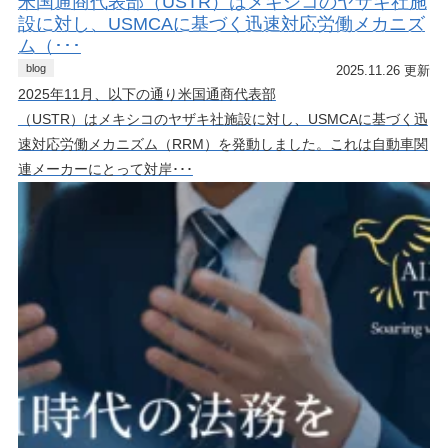
米国通商代表部（USTR）はメキシコのヤザキ社施
設に対し、USMCAに基づく迅速対応労働メカニズ
ム（･･･
blog
2025.11.26 更新
2025年11月、以下の通り米国通商代表部
（USTR）はメキシコのヤザキ社施設に対し、USMCAに基づく迅
速対応労働メカニズム（RRM）を発動しました。これは自動車関
連メーカーにとって対岸･･･