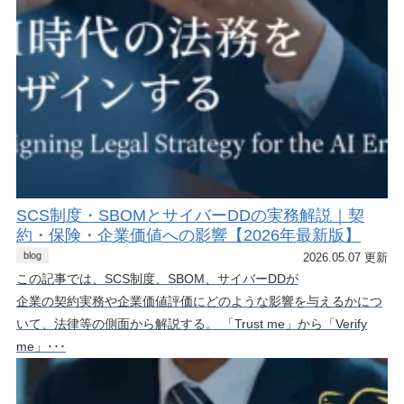
SCS制度・SBOMとサイバーDDの実務解説｜契
約・保険・企業価値への影響【2026年最新版】
blog
2026.05.07 更新
この記事では、SCS制度、SBOM、サイバーDDが
企業の契約実務や企業価値評価にどのような影響を与えるかにつ
いて、法律等の側面から解説する。 「Trust me」から「Verify
me」･･･