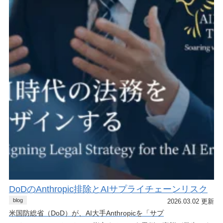
DoDのAnthropic排除とAIサプライチェーンリスク
blog
2026.03.02 更新
米国防総省（DoD）が、AI大手Anthropicを「サプ