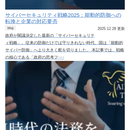
サイバーセキュリティ戦略2025：能動的防御への
転換と企業の対応要否
blog
2025.12.28 更新
政府が閣議決定した最新の「サイバーセキュリテ
ィ戦略」。従来の防御だけでは守りきれない時代、国は「能動的
サイバー防御」へより大きく舵を切りました。 本記事では、戦略
の核心である「政府の思考フ･･･