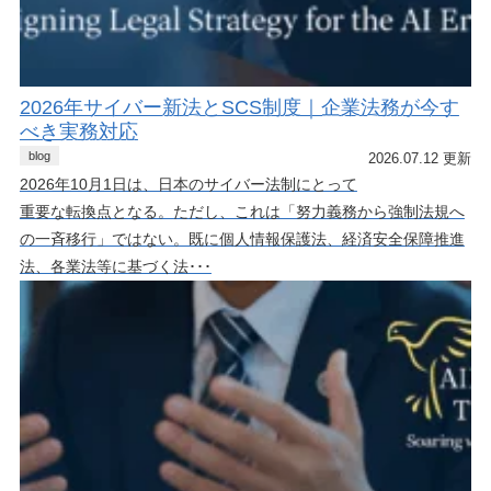
2026年サイバー新法とSCS制度｜企業法務が今す
べき実務対応
blog
2026.07.12 更新
2026年10月1日は、日本のサイバー法制にとって
重要な転換点となる。ただし、これは「努力義務から強制法規へ
の一斉移行」ではない。既に個人情報保護法、経済安全保障推進
法、各業法等に基づく法･･･