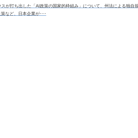
ハウスが打ち出した「AI政策の国家的枠組み」について、州法による独自
止策など、日本企業が･･･