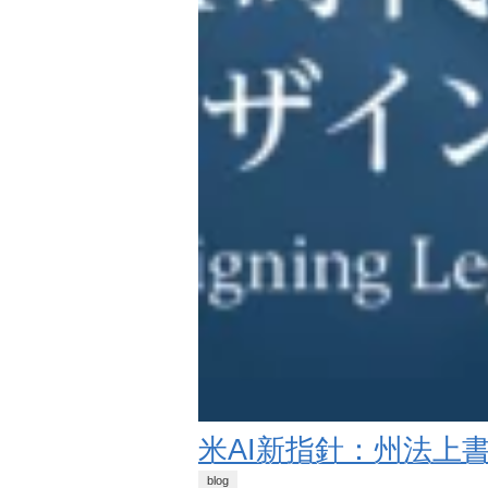
米AI新指針：州法上
blog