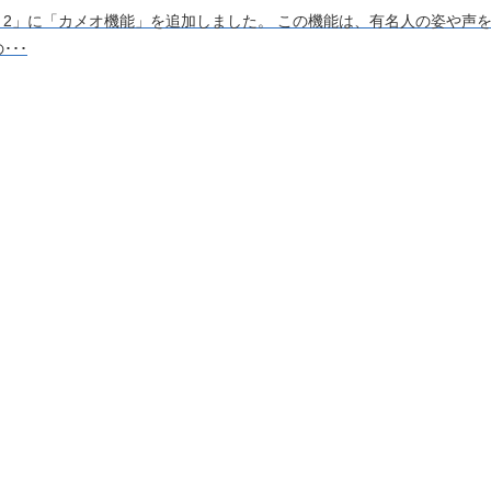
「Sora 2」に「カメオ機能」を追加しました。 この機能は、有名人の姿や
･･