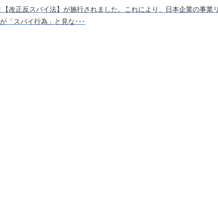
と【改正反スパイ法】が施行されました。これにより、日本企業の事業
が「スパイ行為」と見な･･･