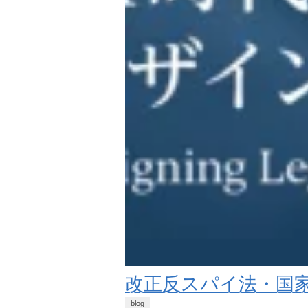
改正反スパイ法・国家
blog