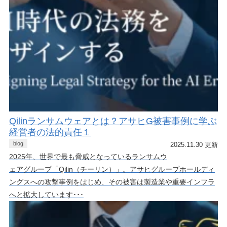
Qilinランサムウェアとは？アサヒG被害事例に学ぶ
経営者の法的責任１
blog
2025.11.30 更新
2025年、世界で最も脅威となっているランサムウ
ェアグループ「Qilin（チーリン）」。アサヒグループホールディ
ングスへの攻撃事例をはじめ、その被害は製造業や重要インフラ
へと拡大しています･･･