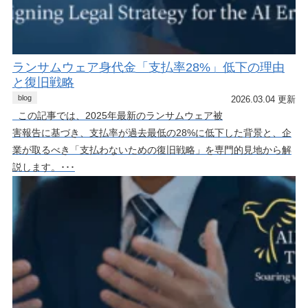
ランサムウェア身代金「支払率28%」低下の理由
と復旧戦略
blog
2026.03.04 更新
この記事では、2025年最新のランサムウェア被
害報告に基づき、支払率が過去最低の28%に低下した背景と、企
業が取るべき「支払わないための復旧戦略」を専門的見地から解
説します。･･･