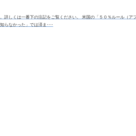
。詳しくは一番下の注記をご覧ください。 米国の「５０％ルール（ア
知らなかった」では済ま･･･