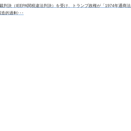
裁判決（IEEPA関税違法判決）を受け、トランプ政権が「1974年通商
造的過剰･･･