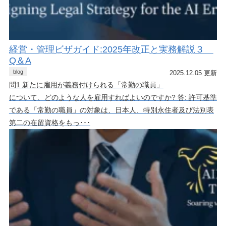
経営・管理ビザガイド:2025年改正と実務解説３
Q＆A
blog
2025.12.05 更新
問1 新たに雇用が義務付けられる「常勤の職員」
について、どのような人を雇用すればよいのですか? 答: 許可基準
である「常勤の職員」の対象は、日本人、特別永住者及び法別表
第二の在留資格をもっ･･･