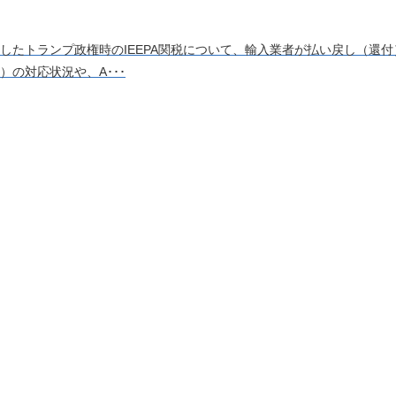
したトランプ政権時のIEEPA関税について、輸入業者が払い戻し（還
）の対応状況や、A･･･