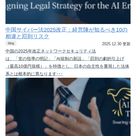
中国サイバー法2025改正：経営陣が知るべき10の
相違と罰則リスク
blog
2025.12.30 更新
中国の2025年改正ネットワークセキュリティ法
は、「党の指導の明記」「AI規制の新設」「罰則の劇的引上げ
（最高10億円規模）」を特徴とし、日本の自主性を重視した法体
系とは根本的に異なります･･･