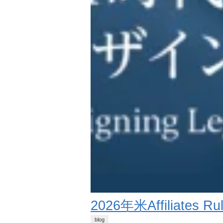
2026年米Affilia
blog