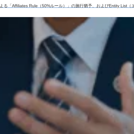
「Affiliates Rule（50%ルール）」の施行猶予、およびEntity Li