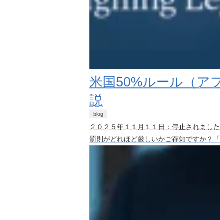
米国50%ルール（
説
blog
２０２５年１１月１１日：停止されました
罰則がどれほど厳しいかご存知ですか？「