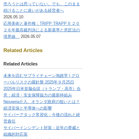
売ろうとは思っていない。でも、このまま
続けることに迷いがある経営者へ
2026.05.10
応用美術と著作権：TRIPP TRAPP II ２０
２６年最高裁判決による新基準と意匠法の
境界線
2026.05.07
Related Articles
Related Articles
未来を読むサプライチェーン地政学 | グロ
ーバルリスクの羅針盤 2025年９月25日
2025年日米首脳会談（トランプ・高市）合
意：経済・安全保障協力の最新枠組み
Nexperia介入、オランダ政府の狙いとは？
経済安保と半導体への影響
サイバーアタック常習化：今後の流れと経
営責任
サイバーインシデント対策：近年の脅威と
組織的対応策