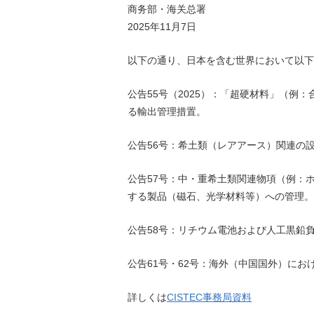
商务部・海关总署
2025年11月7日
以下の通り、日本を含む世界において以下
公告55号（2025）：「超硬材料」（例
る輸出管理措置。
公告56号：希土類（レアアース）関連の
公告57号：中・重希土類関連物項（例：
する製品（磁石、光学材料等）への管理。
公告58号：リチウム電池および人工黒鉛
公告61号・62号：海外（中国国外）に
詳しくは
CISTEC事務局資料