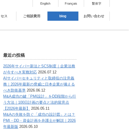
English
Français
繫体字
クセス
ご相談費用
blog
お問い合わせ
最近の投稿
2026年サイバー新法とSCS制度｜企業法務
が今すべき実務対応
2026.07.12
AIサイバーセキュリティと取締役の注意義
務｜2026年最新の脅威に日本企業が備える
べき防衛基準
2026.06.12
M&A成功の鍵「PMI設計」をDD段階から行
う方法｜100日計画の要点と法的留意点
【2026年最新】
2026.05.11
M&Aの失敗を防ぐ「成功の設計図」とは？
PMI・DD・資金計画を弁護士が解説｜2026
年最新版
2026.05.10