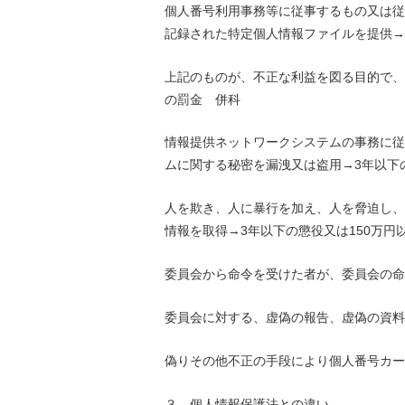
個人番号利用事務等に従事するもの又は従
記録された特定個人情報ファイルを提供→
上記のものが、不正な利益を図る目的で、
の罰金 併科
情報提供ネットワークシステムの事務に従
ムに関する秘密を漏洩又は盗用→
3年以下
人を欺き、人に暴行を加え、人を脅迫し、
情報を取得→
3年以下の懲役又は150万
委員会から命令を受けた者が、委員会の命
委員会に対する、虚偽の報告、虚偽の資料
偽りその他不正の手段により個人番号カー
３．個人情報保護法との違い