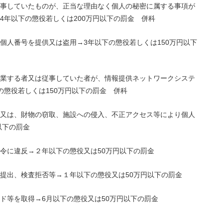
事していたものが、正当な理由なく個人の秘密に属する事項が
4年以下の懲役若しくは200万円以下の罰金 併科
個人番号を提供又は盗用→3年以下の懲役若しくは150万円以下
業する者又は従事していた者が、情報提供ネットワークシステ
の懲役若しくは150万円以下の罰金 併科
又は、財物の窃取、施設への侵入、不正アクセス等により個人
円以下の罰金
令に違反→２
年以下の懲役又は50万円以下の罰金
提出、検査拒否等→１
年以下の懲役又は50万円以下の罰金
ド等を取得→6月
以下の懲役又は50万円以下の罰金