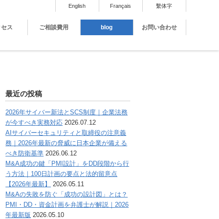
English
Français
繫体字
クセス
ご相談費用
blog
お問い合わせ
最近の投稿
2026年サイバー新法とSCS制度｜企業法務
が今すべき実務対応
2026.07.12
AIサイバーセキュリティと取締役の注意義
務｜2026年最新の脅威に日本企業が備える
べき防衛基準
2026.06.12
M&A成功の鍵「PMI設計」をDD段階から行
う方法｜100日計画の要点と法的留意点
【2026年最新】
2026.05.11
M&Aの失敗を防ぐ「成功の設計図」とは？
PMI・DD・資金計画を弁護士が解説｜2026
年最新版
2026.05.10