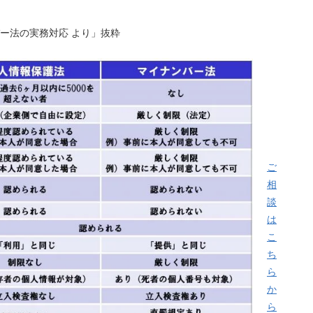
ー法の実務対応 より」抜粋
ご
相
談
は
こ
ち
ら
か
ら