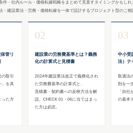
条件・社内ルール・価格転嫁戦略をまとめて見直すタイミングかもしれ
法・建設業法・労務・価格転嫁を一体で設計するプロジェクト型のご相
02
03
償保管リ
建設業の労務費基準とは？義務
中小受
策
化の計算式と見積書
法）テ
社の取引
2024年建設業法改正で義務化され
取適法
か」を具
た労務費基準の計算式と、
則を一
見積書・契約書への反映方法を解
「自社
はまった方
説。CHECK 01・06に当てはまっ
の基本
た方は必読。