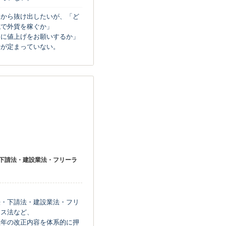
けから抜け出したいが、「ど
域で外貨を稼ぐか」
こに値上げをお願いするか」
針が定まっていない。
6
・行政ガイドライン
随
下請法・建設業法・フリーラ
法・下請法・建設業法・フリ
ンス法など、
数年の改正内容を体系的に押