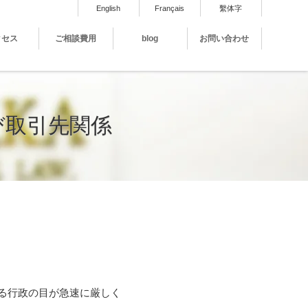
English
Français
繫体字
クセス
ご相談費用
blog
お問い合わせ
び取引先関係
る行政の目が急速に厳しく