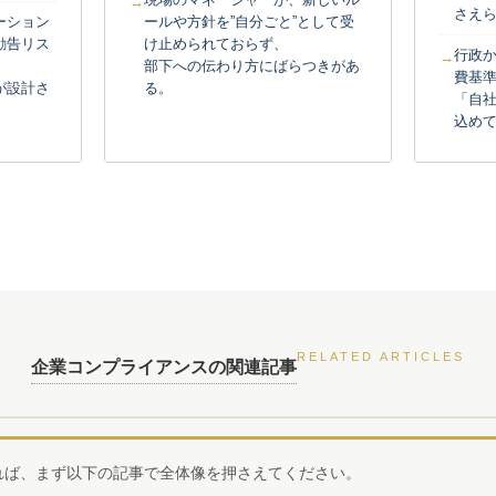
さえ
ーション
ールや方針を”自分ごと”として受
勧告リス
け止められておらず、
行政
部下への伝わり方にばらつきがあ
費基
が設計さ
る。
「自
込め
RELATED ARTICLES
企業コンプライアンスの関連記事
れば、まず以下の記事で全体像を押さえてください。