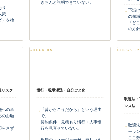
きちんと説明できていない。
おり、
下請
決策
の領
ど）を検
「ど
の方
CHECK 05
CHECK 0
社内文化・態度
法改正
への追
報リスク
慣行・現場浸透・自分ごと化
取適法・
ンス法
先への単
「昔からこうだから」という理由
応のお願
で、
契約条件・見積もり慣行・人事慣
取適
照らさず
行を見直せていない。
ーラ
ここ
現場のマネージャーが、新しいル