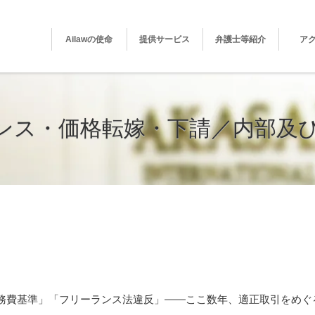
Ailawの使命
提供サービス
弁護士等紹介
ア
ンス・価格転嫁・下請／内部及
ンス法・労働法——守りの法務を「適正取引の競争優
務費基準」「フリーランス法違反」——ここ数年、適正取引をめぐ