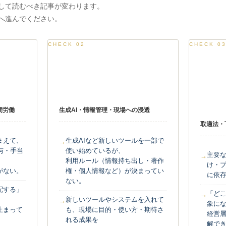
して読むべき記事が変わります。
へ進んでください。
CHECK 02
CHECK 0
社内環境・新しいツール
ビジネ
造
間労働
生成AI・情報管理・現場への浸透
取適法・
まえて、
生成AIなど新しいツールを一部で
与・手当
使い始めているが、
主要
利用ルール（情報持ち出し・著作
け・
がない。
権・個人情報など）が決まってい
に依
ない。
配する」
「ど
新しいツールやシステムを入れて
象に
止まって
も、現場に目的・使い方・期待さ
経営
れる成果を
解で