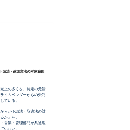
3
スモデル・下請け構
下請法・建設業法の対象範囲
な売上の多くを、特定の元請
プライムベンダーからの受託
存している。
こからが下請法・取適法の対
なるか」を、
層・営業・管理部門が共通理
きていない。