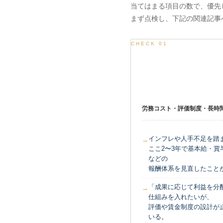
当てはまる項目の数で、優先
まず点検し、下記の関連記事
CHECK 01
従業員の報酬・労務
労務コスト・評価制度・長時
インフレや人手不足を踏
ここ2〜3年で基本給・賞
などの
報酬体系を見直したこと
「成果に応じて利益を分
仕組みを入れたいが、
評価や賃金制度の設計が
いる。