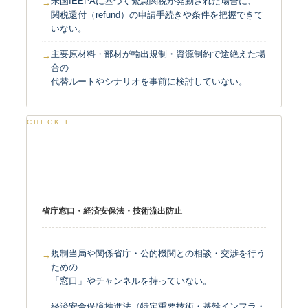
米国IEEPAに基づく緊急関税が発動された場合に、
関税還付（refund）の申請手続きや条件を把握できて
いない。
主要原材料・部材が輸出規制・資源制約で途絶えた場
合の
代替ルートやシナリオを事前に検討していない。
CHECK F
行政・規制当局との関係
省庁窓口・経済安保法・技術流出防止
規制当局や関係省庁・公的機関との相談・交渉を行う
ための
「窓口」やチャンネルを持っていない。
経済安全保障推進法（特定重要技術・基幹インフラ・