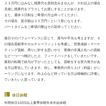
２３万円にはみなし残業代を原則含みませんが、それ以上の場合
見做し残業代をプラスしてお渡しすることがあります。
また、週休３日制をご希望の方は仰ってください。
その場合、提示額は２０万円～という形になります。
パートタイムをご希望の際はその旨仰ってください。
後日そのパフォーマンスに応じて、賞与や手当も考えますが、そ
の場合貢献率やカルチャーフィットを考慮し、営業成績＞マーケ
ティング貢献、周りに対する思いやり、業務の非属人化への貢献
など一つ一つ検討した上、フィードバックをしていきたいです。
最初の転職で給与が下がったとしても、貢献をする実力努力があ
る方は変化していきます。但し、事務所の売り上げ（利益）がシ
ーリングになります。向上心など持っている方は積極的に評価し
ていきたいと思っています。
休日休暇
年間休日120日以上
夏季休暇
年末年始休暇