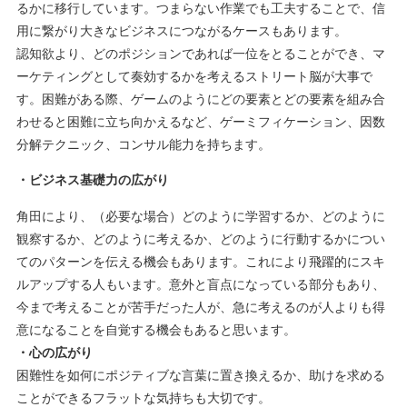
るかに移行しています。つまらない作業でも工夫することで、信
用に繋がり大きなビジネスにつながるケースもあります。
認知欲より、どのポジションであれば一位をとることができ、マ
ーケティングとして奏効するかを考えるストリート脳が大事で
す。困難がある際、ゲームのようにどの要素とどの要素を組み合
わせると困難に立ち向かえるなど、ゲーミフィケーション、因数
分解テクニック、コンサル能力を持ちます。
・ビジネス基礎力の広がり
角田により、（必要な場合）どのように学習するか、どのように
観察するか、どのように考えるか、どのように行動するかについ
てのパターンを伝える機会もあります。これにより飛躍的にスキ
ルアップする人もいます。意外と盲点になっている部分もあり、
今まで考えることが苦手だった人が、急に考えるのが人よりも得
意になることを自覚する機会もあると思います。
・心の広がり
困難性を如何にポジティブな言葉に置き換えるか、助けを求める
ことができるフラットな気持ちも大切です。