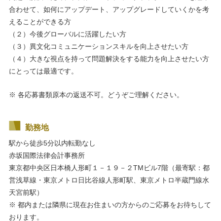
合わせて、如何にアップデート、アップグレードしていくかを考
えることができる方
（２）今後グローバルに活躍したい方
（３）異文化コミュニケーションスキルを向上させたい方
（４）大きな視点を持って問題解決をする能力を向上させたい方
にとっては最適です。
※ 各応募書類原本の返送不可。どうぞご理解ください。
勤務地
駅から徒歩5分以内
転勤なし
赤坂国際法律会計事務所
東京都中央区日本橋人形町１－１９－２TMビル7階（最寄駅：都
営浅草線・東京メトロ日比谷線人形町駅、東京メトロ半蔵門線水
天宮前駅）
※ 都内または隣県に現在お住まいの方からのご応募をお待ちして
おります。