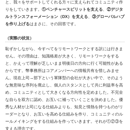
と、我々をサポートしてくれる方々に支えられてコミュニティ作
りをしていきます。
①ベンチャースピリットを支える
、
②デジタ
ルトランスフォーメーション（DX）を支える
、
③グローバルハブ
を作り上げる
はまさに、その回答です。
（実際の状況）
恥ずかしながら、今すべてをリモートワークとする訳には行きま
せん。その理由は、知識格差が大きく、リモートワークをする
と、かえって理解が乏しいまま明後日の方向に行く可能性がある
からです。幣事務所はコアメンバーへの情報共有を惜しみませ
ん。現在上司→部下という軍隊型の会社が大きい中で、そのよう
な無意味な序列を廃止し、個人のスタンスとして共に利益率を高
め、コミュニティとして大きくなる方向性を定めました。不完全
な自らを双方に認め、お互いに補っていくことを決めました。優
秀な人材が上司になる仕組みよりも、知見と情熱を持つものがリ
ーダーとなり、お互いを高める仕組みを作り、コミュニティのル
ールメイキングをする仕組みを作っていきます。それが①②③を
支える理念です。