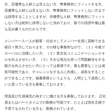
方、②優秀な人材とは言えない方、幣事務所にフィットする方、
③優秀な人材とは言えない方、幣事務所にフィットしない方まで
は採用することとしますが、④優秀な人材、幣事務所にフィット
しない方は絶対に採用しないと決めており、陰での誹謗中傷は最
も忌み嫌うものだからです。
メンバー一人一人が顧客・社会そしてメンバー全員に貢献できる
様日々努力しております。その様な事務所なので、（１）今後グ
ローバルに活躍したい方、（２）異文化コミュニケーションスキ
ルを向上させたい方、（３）大きな視点を持って問題解決をする
能力を向上させたい方にとっては最適です。最も重要なことは成
長可能性であり、チャレンジをする人に共感し、成長をすること
ができることです。秘書業務というよりも、人間として成長した
いと思っている方を募集しております。
増員及び欠員補充の為すぐに働ける方を募集しております。 正社
員またはパートタイムでの勤務が可能です。たとえば
現在主婦で
子育てをされている方も、勤務されています。