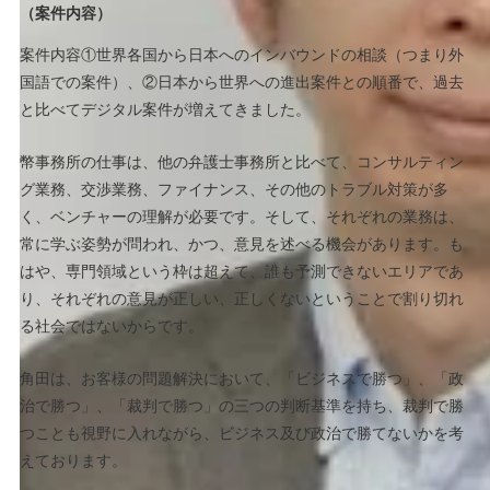
（案件内容）
案件内容①世界各国から日本へのインバウンドの相談（つまり外
国語での案件）、②日本から世界への進出案件との順番で、過去
と比べてデジタル案件が増えてきました。
幣事務所の仕事は、他の弁護士事務所と比べて、コンサルティン
グ業務、交渉業務、ファイナンス、その他のトラブル対策が多
く、ベンチャーの理解が必要です。そして、それぞれの業務は、
常に学ぶ姿勢が問われ、かつ、意見を述べる機会があります。も
はや、専門領域という枠は超えて、誰も予測できないエリアであ
り、それぞれの意見が正しい、正しくないということで割り切れ
る社会ではないからです。
角田は、お客様の問題解決において、「ビジネスで勝つ」、「政
治で勝つ」、「裁判で勝つ」の三つの判断基準を持ち、裁判で勝
つことも視野に入れながら、ビジネス及び政治で勝てないかを考
えております。