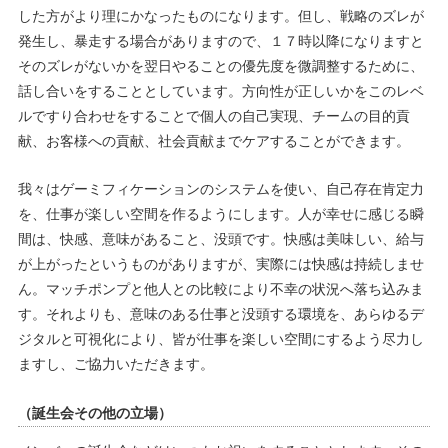
した方がより理にかなったものになります。但し、戦略のズレが
発生し、暴走する場合がありますので、１７時以降になりますと
そのズレがないかを翌日やることの優先度を微調整するために、
話し合いをすることとしています。方向性が正しいかをこのレベ
ルですり合わせをすることで個人の自己実現、チームの目的貢
献、お客様への貢献、社会貢献までケアすることができます。
我々はゲーミフィケーションのシステムを使い、自己存在肯定力
を、仕事が楽しい空間を作るようにします。人が幸せに感じる瞬
間は、快感、意味があること、没頭です。快感は美味しい、給与
が上がったというものがありますが、実際には快感は持続しませ
ん。マッチポンプと他人との比較により不幸の状況へ落ち込みま
す。それよりも、意味のある仕事と没頭する環境を、あらゆるデ
ジタルと可視化により、皆が仕事を楽しい空間にするよう尽力し
ますし、ご協力いただきます。
（誕生会その他の立場）