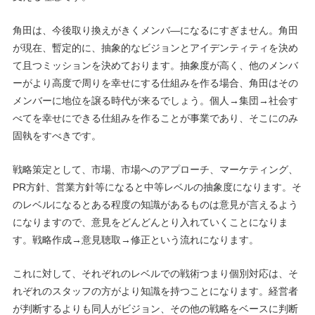
角田は、今後取り換えがきくメンバ―になるにすぎません。角田
が現在、暫定的に、抽象的なビジョンとアイデンティティを決め
て且つミッションを決めております。抽象度が高く、他のメンバ
ーがより高度で周りを幸せにする仕組みを作る場合、角田はその
メンバーに地位を譲る時代が来るでしょう。個人→集団→社会す
べてを幸せにできる仕組みを作ることが事業であり、そこにのみ
固執をすべきです。
戦略策定として、市場、市場へのアプローチ、マーケティング、
PR方針、営業方針等になると中等レベルの抽象度になります。そ
のレベルになるとある程度の知識があるものは意見が言えるよう
になりますので、意見をどんどんとり入れていくことになりま
す。戦略作成→意見聴取→修正という流れになります。
これに対して、それぞれのレベルでの戦術つまり個別対応は、そ
れぞれのスタッフの方がより知識を持つことになります。経営者
が判断するよりも同人がビジョン、その他の戦略をベースに判断