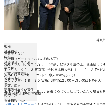
募集
職種
就業形態
営業事務など
給与
正社員（パートタイムでの勤務も可）
就業場所／所在地
月給２３万円から３５万円 （年齢、経験を考慮の上、優遇致しま
最寄駅
〒１０３－００１３ 東京都中央区日本橋人形町１－１９－２ TMビ
始業／終業時刻
人形町駅 A６出口上の７階 水天宮駅徒歩５分
残業の有無
１０：００～１８：３０ 実働7.5時間(12：00～13：00はお昼休み)
休日
必要に応じて
事務所概要及び責任
週休２日制（土・日、但し、必要に応じて出社していただく場合も
者
赤坂国際法律会計事務所
応募方法
従業員数: ４名
お問い合わせフォーム
よりご連絡下さい。選考過程で手書きの履歴