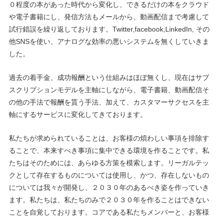
０程度の本があった時代から変化し、できるだけの本をクラウド
や電子書籍にし、発信方法もメールから、動画配信まで考慮して
試行錯誤を繰り返しております。Twitter,facebook,LinkedIn, その
他SNSを使い、アナログな効率の悪いシステムを無くしていきま
した。
過去の着手金、成功報酬という仕組みはほぼ無くし、現在はサブ
スクリプションモデルを主軸にしながら、電子書籍、動画配信そ
の他の手法で報酬を貰う手法、加えて、カスタマーサクセスを主
軸にするサービスに変化してきております。
私たちが求められていることは、お客様の煩わしい事項を排除す
ることで、本来すべき事項に集中できる環境を作ることです。私
たちはそのためには、あらゆる方策を模索します。リーガルテッ
クとして存在するものについては使用し、かつ、存在しないもの
については我々が開発し、２０３０年のあるべき姿を作っていき
ます。私たちは、私たちのみで２０３０年を作ることはできない
ことを自覚しております。コアである私たちメンバーと、お客様