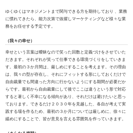
ゆくゆくはマネジメントまで関与できる方を期待しており 、
業務
に慣れてきたら、能力次第で抜擢しマーケティングなど様々な業
務をお任せする予定です。
（我々の幸せ）
幸せという言葉は曖昧なので笑った回数と定義づけをさせていた
だきます。それぞれが笑って仕事できる環境づくりをしていきま
す。最初の３か月間は、厳しめにすることを考えます。その理由
は、我々の型が存在し、それにフィットする形にしておくだけで
自由裁量でも間違った方向に行かないようにする期間が必要だか
らです。最初から自由裁量にして後でここは違うという形で対応
すると著しく不幸になる傾向があり、それだけは避けたいと思っ
ております。できるだけ２０３０年を見越した、各自が考えて実
践する場を作るため、最初の３か月については厳しめに、徐々に
緩めにすることで、皆が意見を言える雰囲気を作っていきます。