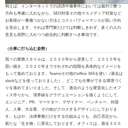
例えば、インターネットでの誹謗中傷事件においては裁判で勝つ
方向も考慮に入れながら、SEO対策その他マスメディア対策など
お客様が一番傷つかない方法とコストパフォーマンスが高い方向
を見出します。それは専門家だけでは判断しきれず、多くの人の
意見も視野に入れつつ総合的に判断すべき事項です。
（仕事に打ち込む姿勢）
我々の業務スタイルは、２０３０年から逆算して、２０２５年を
思い描き、２０２０年までそれぞれの段階を具体的なイメージを
もって進めております。Teamsその他のoffice 365を使い（過去は
slackなどを使っておりました）、どこでも仕事ができる環境づく
りを進めてまいりました。そして、過去のような硬直化したオフ
ィス作りから、境界線をグラデュエーションを描くようにして、
エンジニア、PR、マーケター、デザイナー、ベンチャー、外国
人、人事、大企業、その他がクロスするデザインにしておりま
す。もはや、法律事務だけをする仕組みよりも、自己否定から、
新たな「生き物」に変化しております。オフィスは、過去３００