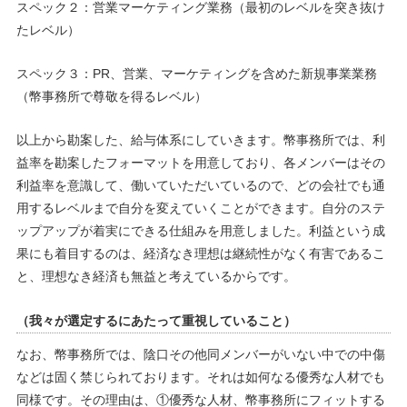
スペック２：営業マーケティング業務（最初のレベルを突き抜け
たレベル）
スペック３：PR、営業、マーケティングを含めた新規事業業務
（幣事務所で尊敬を得るレベル）
以上から勘案した、給与体系にしていきます。幣事務所では、利
益率を勘案したフォーマットを用意しており、各メンバーはその
利益率を意識して、働いていただいているので、どの会社でも通
用するレベルまで自分を変えていくことができます。自分のステ
ップアップが着実にできる仕組みを用意しました。利益という成
果にも着目するのは、経済なき理想は継続性がなく有害であるこ
と、理想なき経済も無益と考えているからです。
（我々が選定するにあたって重視していること）
なお、幣事務所では、陰口その他同メンバーがいない中での中傷
などは固く禁じられております。それは如何なる優秀な人材でも
同様です。その理由は、①優秀な人材、幣事務所にフィットする