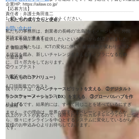
企業HP: https://ailaw.co.jp/
【応募方法】
責任者：弁護士角田進二
1. 問い合わせからコンタクトください。
（私たちの成り立ちと使命）
お問い合わせ
私たちの事務所は、創業者の長崎の”出島”をイメージして、外国
英語で返信が来ます。
と日本を結ぶ業務を提供したいという願いから創立されました。
さらに、私たちは、ICTの変化に伴い、産業構造が変わりつつあ
2. 書類選考
る状況を鑑み、新しいチャレンジを支えるインフラになるため
①履歴書
に、日々尽力をしております。
②ウェブテスト
3.電話でのテスト
（私たちのコアバリュー）
4.口頭面接でのテスト
我々のコアは、
①ベンチャースピリットを支える
、
②デジタルト
5.カルチャーフィットテスト
ランスフォーメーション（DX）を支える
、
③グローバルハブを作
り上げる
です。結果的には、すべて同じことを述べているにすぎ
6.採用
ません。その理由は、世界が現実のオペレーションシステムか
以上のテストがあるので、採用されてからカルチャーフィットに悩
ら、徐々にオンラインを中心とするシステムに変化しているから
皆様のお申込み心よりお待ちしております。
です。