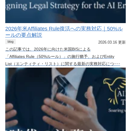
2026年米Affiliates Rule復活への実務対応｜50%ル
ールの要点解説
blog
2026.03.16 更新
この記事では、2026年に向けた米国BISによる
「Affiliates Rule（50%ルール）」の施行猶予、およびEntity
List（エンティティ・リスト）に関する最新の実務対応につ･･･