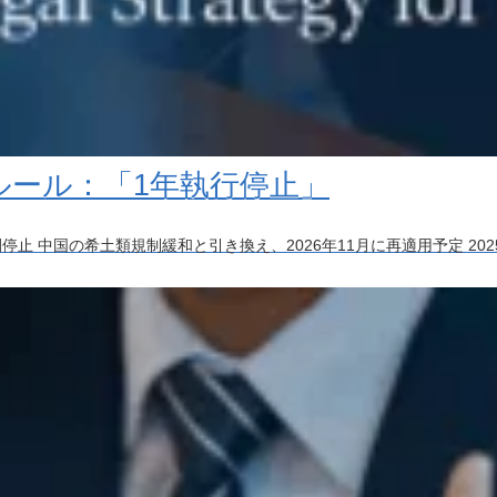
％ルール：「1年執行停止」
止 中国の希土類規制緩和と引き換え、2026年11月に再適用予定 2025