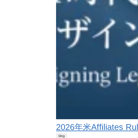
2026年米Affilia
blog