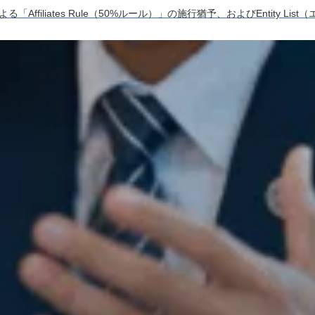
「Affiliates Rule（50%ルール）」の施行猶予、およびEntity Li