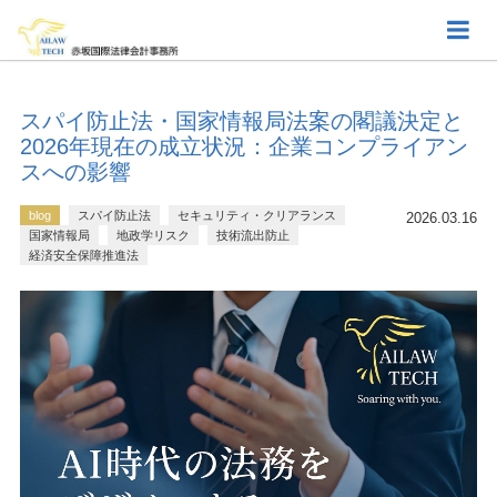
スパイ防止法・国家情報局法案の閣議決定と
2026年現在の成立状況：企業コンプライアン
スへの影響
blog
スパイ防止法
セキュリティ・クリアランス
2026.03.16
国家情報局
地政学リスク
技術流出防止
経済安全保障推進法