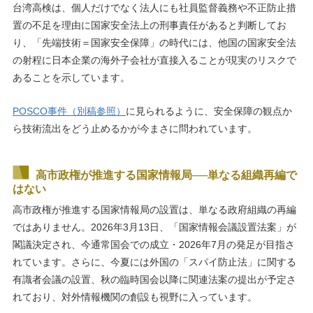
台湾高検は、個人だけでなく法人にも社員監督義務や不正防止措
置の不足を理由に国家安全法上の刑事責任があると判断してお
り、「先端技術＝国家安全保障」の時代には、他国の国家安全法
の射程に日本企業の海外子会社が直接入ることが現実のリスクで
あることを示しています。
POSCO事件（別稿参照）
に見られるように、安全保障の観点か
ら技術流出をどう止めるかが今まさに問われています。
高市政権が推進する国家情報局──単なる組織再編で
はない
高市政権が推進する国家情報局の設置は、単なる政府組織の再編
ではありません。2026年3月13日、「国家情報会議設置法案」が
閣議決定され、今通常国会での成立・2026年7月の発足が目指さ
れています。さらに、今夏には外国の「スパイ防止法」に関する
有識者会議の設置、秋の臨時国会以降に関連法案の提出が予定さ
れており、対外情報機関の創設も視野に入っています。