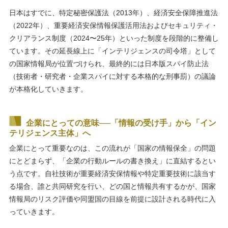
日本はすでに、特定秘密保護法（2013年）、経済安全保障推進法
（2022年）、重要経済安保情報保護活用法およびセキュリティ・
クリアランス制度（2024〜25年）といった制度を段階的に整備し
ています。その延長線上に「インテリジェンスの司令塔」として
の国家情報局が位置づけられ、最終的には日本版スパイ防止法
（技術者・研究者・企業スパイに対する本格的な刑事罰）の議論
が本格化していきます。
企業にとっての意味──「情報の受け手」から「イン
テリジェンス主体」へ
企業にとって重要なのは、この流れが「国家の情報保全」の問題
にとどまらず、「企業の行動ルールの書き換え」に直結するとい
う点です。自社技術が重要経済安保情報や特定重要技術に該当す
る場合、誰と共同研究を行い、どの国と情報共有するかが、国家
情報局のリスク評価や同盟国の目線を前提に設計される時代に入
っていきます。