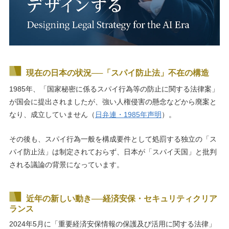
現在の日本の状況──「スパイ防止法」不在の構造
1985年、「国家秘密に係るスパイ行為等の防止に関する法律案」
が国会に提出されましたが、強い人権侵害の懸念などから廃案と
なり、成立していません（
日弁連・1985年声明
）。
その後も、スパイ行為一般を構成要件として処罰する独立の「ス
パイ防止法」は制定されておらず、日本が「スパイ天国」と批判
される議論の背景になっています。
近年の新しい動き──経済安保・セキュリティクリア
ランス
2024年5月に「重要経済安保情報の保護及び活用に関する法律」