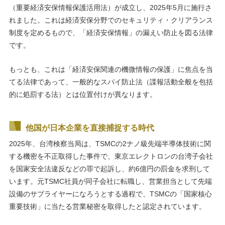
（重要経済安保情報保護活用法）が成立し、2025年5月に施行さ
れました。これは経済安保分野でのセキュリティ・クリアランス
制度を定めるもので、「経済安保情報」の漏えい防止を図る法律
です。
もっとも、これは「経済安保関連の機微情報の保護」に焦点を当
てる法律であって、一般的なスパイ防止法（諜報活動全般を包括
的に処罰する法）とは位置付けが異なります。
他国が日本企業を直接捕捉する時代
2025年、台湾検察当局は、TSMCの2ナノ級先端半導体技術に関
する機密を不正取得した事件で、東京エレクトロンの台湾子会社
を国家安全法違反などの罪で起訴し、約6億円の罰金を求刑して
います。元TSMC社員が同子会社に転職し、営業担当として先端
設備のサプライヤーになろうとする過程で、TSMCの「国家核心
重要技術」に当たる営業秘密を取得したと認定されています。