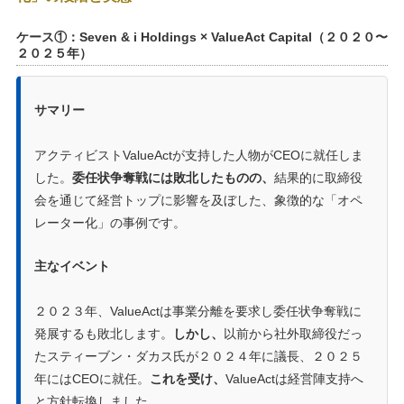
ケース①：Seven & i Holdings × ValueAct Capital（２０２０〜
２０２５年）
サマリー
アクティビストValueActが支持した人物がCEOに就任しま
した。
委任状争奪戦には敗北したものの、
結果的に取締役
会を通じて経営トップに影響を及ぼした、象徴的な「オペ
レーター化」の事例です。
主なイベント
２０２３年、ValueActは事業分離を要求し委任状争奪戦に
発展するも敗北します。
しかし、
以前から社外取締役だっ
たスティーブン・ダカス氏が２０２４年に議長、２０２５
年にはCEOに就任。
これを受け、
ValueActは経営陣支持へ
と方針転換しました。