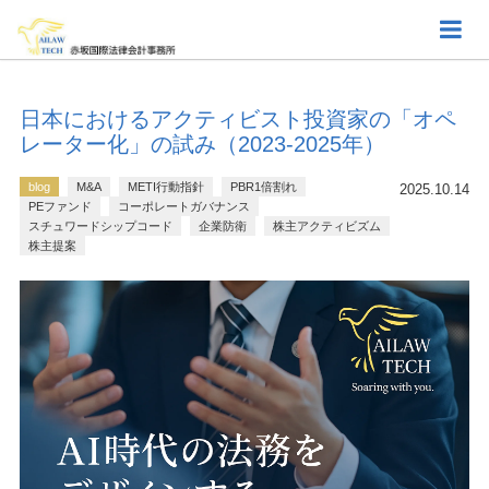
日本におけるアクティビスト投資家の「オペ
レーター化」の試み（2023-2025年）
blog
M&A
METI行動指針
PBR1倍割れ
2025.10.14
PEファンド
コーポレートガバナンス
スチュワードシップコード
企業防衛
株主アクティビズム
株主提案