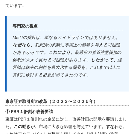
ています。
専門家の視点
METIの指針は、単なるガイドラインではありません。
なぜなら、
裁判所の判断に事実上の影響を与える可能性
があるからです。
これにより、
取締役の善管注意義務の
解釈が大きく変わる可能性があります。
したがって、
経
営陣は株主の利益を最大化する提案を、これまで以上に
真剣に検討する必要が出てきたのです。
東京証券取引所の改革（２０２３〜２０２５年）
① PBR１倍割れ改善要請
東証はPBR１倍割れの企業に対し、改善計画の開示を要請しまし
た。
この動きが、
市場に大きな影響を与えています。
すなわち、
これはアクティビストが長年主張してきた「資本効率の改善」