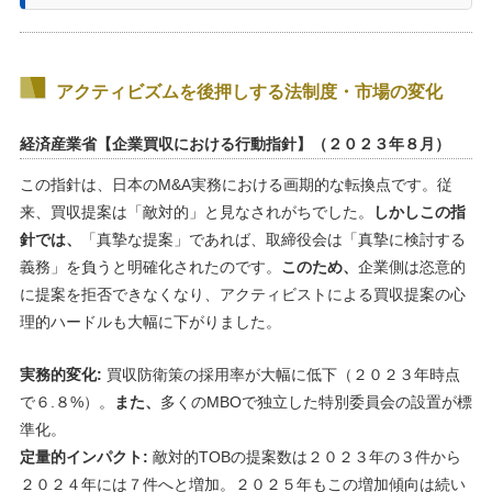
アクティビズムを後押しする法制度・市場の変化
経済産業省【企業買収における行動指針】（２０２３年８月）
この指針は、日本のM&A実務における画期的な転換点です。従
来、買収提案は「敵対的」と見なされがちでした。
しかしこの指
針では、
「真摯な提案」であれば、取締役会は「真摯に検討する
義務」を負うと明確化されたのです。
このため、
企業側は恣意的
に提案を拒否できなくなり、アクティビストによる買収提案の心
理的ハードルも大幅に下がりました。
実務的変化:
買収防衛策の採用率が大幅に低下（２０２３年時点
で６.８%）。
また、
多くのMBOで独立した特別委員会の設置が標
準化。
定量的インパクト:
敵対的TOBの提案数は２０２３年の３件から
２０２４年には７件へと増加。２０２５年もこの増加傾向は続い