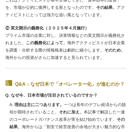
を、市場が公的に後押しする形となったのです。
その結果、
アク
ティビストにとっては強力な追い風となっています。
② 英文開示の義務化（２０２５年４月施行）
プライム市場の企業に対し、決算情報などの英文開示が義務化さ
れました。
この義務化によって、
海外アクティビストが日本企業
を調査・分析する際の情報格差は劇的に縮小します。
そのため、
海外からの投資がさらに加速すると見られています。
Q&A：なぜ日本で「オペレーター化」が進むのか？
Q. なぜ今、日本市場が注目されているのですか？
A.
理由は主に二つあります。
一つは長年のデフレ経済からの脱
却が期待されていること。
それに加え、
本記事で解説した一連
のコーポレートガバナンス改革が実を結び始めています。
その
結果、
海外からは「割安で経営改善の余地が大きい魅力的な市