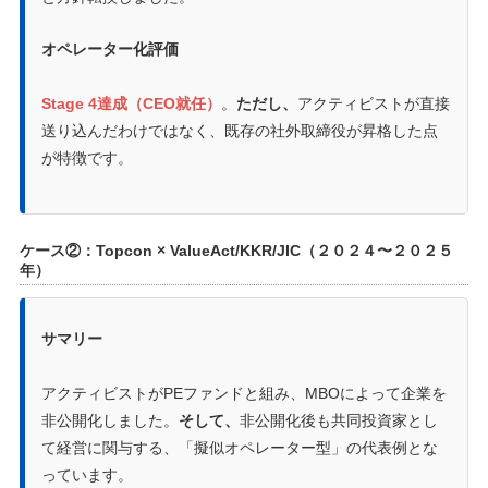
オペレーター化評価
Stage 4達成（CEO就任）
。
ただし、
アクティビストが直接
送り込んだわけではなく、既存の社外取締役が昇格した点
が特徴です。
ケース②：Topcon × ValueAct/KKR/JIC（２０２４〜２０２５
年）
サマリー
アクティビストがPEファンドと組み、MBOによって企業を
非公開化しました。
そして、
非公開化後も共同投資家とし
て経営に関与する、「擬似オペレーター型」の代表例とな
っています。