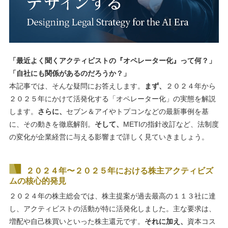
「最近よく聞くアクティビストの『オペレーター化』って何？」
「自社にも関係があるのだろうか？」
本記事では、そんな疑問にお答えします。
まず、
２０２４年から
２０２５年にかけて活発化する「オペレーター化」の実態を解説
します。
さらに、
セブン＆アイやトプコンなどの最新事例を基
に、その動きを徹底解剖。
そして、
METIの指針改訂など、法制度
の変化が企業経営に与える影響まで詳しく見ていきましょう。
２０２４年〜２０２５年における株主アクティビズ
ムの核心的発見
２０２４年の株主総会では、株主提案が過去最高の１１３社に達
し、アクティビストの活動が特に活発化しました。主な要求は、
増配や自己株買いといった株主還元です。
それに加え、
資本コス