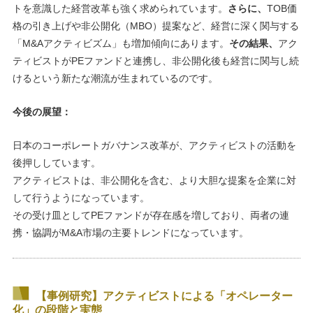
トを意識した経営改革も強く求められています。
さらに、
TOB価
格の引き上げや非公開化（MBO）提案など、経営に深く関与する
「M&Aアクティビズム」も増加傾向にあります。
その結果、
アク
ティビストがPEファンドと連携し、非公開化後も経営に関与し続
けるという新たな潮流が生まれているのです。
今後の展望：
日本のコーポレートガバナンス改革が、アクティビストの活動を
後押ししています。
アクティビストは、非公開化を含む、より大胆な提案を企業に対
して行うようになっています。
その受け皿としてPEファンドが存在感を増しており、両者の連
携・協調がM&A市場の主要トレンドになっています。
【事例研究】アクティビストによる「オペレーター
化」の段階と実態