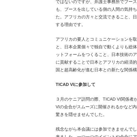
ではないのですが、弁護士事務所でブース
も、ブースを出している側の人間の気持ち
た。アフリカの方々と交流できること、日
する理由です。
アフリカの要人とコミュニケーションを取
と、日本企業個々で独自で動くよりも総体
ットフォームをつくること、日本技術のア
に貢献することで日本とアフリカの経済的
国と超高齢化が進む日本との新たな関係構
TICAD VI
に参加して
３月のケニア訪問の際、
TICAD VI
関係者
VI
の会合がスムーズに開催されるかなど内
驚きを隠せませんでした。
残念ながら本会議には参加できませんでし
来ました。一つ一つのイベントや会合にア