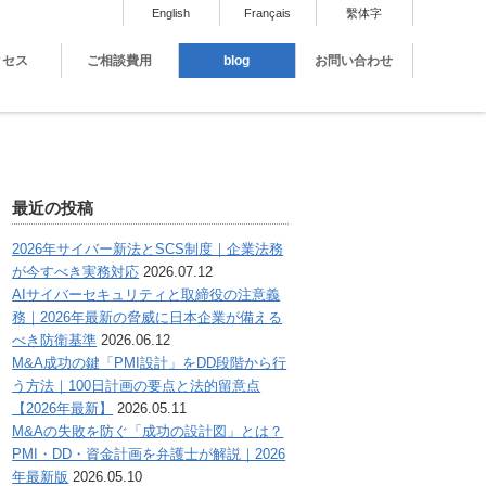
English
Français
繫体字
クセス
ご相談費用
blog
お問い合わせ
最近の投稿
2026年サイバー新法とSCS制度｜企業法務
が今すべき実務対応
2026.07.12
AIサイバーセキュリティと取締役の注意義
務｜2026年最新の脅威に日本企業が備える
べき防衛基準
2026.06.12
M&A成功の鍵「PMI設計」をDD段階から行
う方法｜100日計画の要点と法的留意点
【2026年最新】
2026.05.11
M&Aの失敗を防ぐ「成功の設計図」とは？
PMI・DD・資金計画を弁護士が解説｜2026
年最新版
2026.05.10