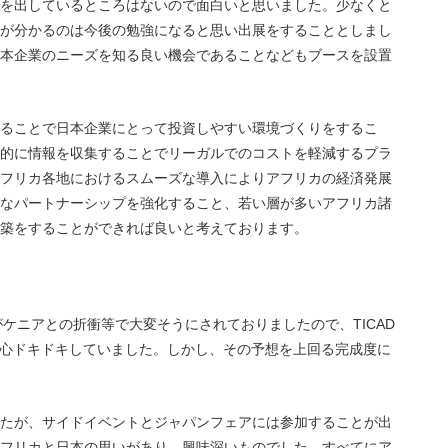
を出しているところはないので面白いと思いました。少なくと
が分かるのは今後の勉強になると思い出展をすることとしまし
本企業のニーズを知る良い機会であることなどもブースを設置
ることで日本企業にとって投資しやすい環境づくりをするこ
的に情報を収集することでリーガルでのコストを軽減するプラ
フリカ各地におけるスムーズな導入によりアフリカの経済発展
なパートナーシップを強化すること、若い層が多いアフリカ諸
築をすることができれば良いと考えております。
がケニアとの折衝等で大変そうにされておりましたので、
TICAD
心ドキドキしていました。しかし、その予想を上回る完成度に
たが、サイドイベントとジャパンフェアには参加することが出
フリカと日本の思いがあり、興味深いものでした。すべてにア