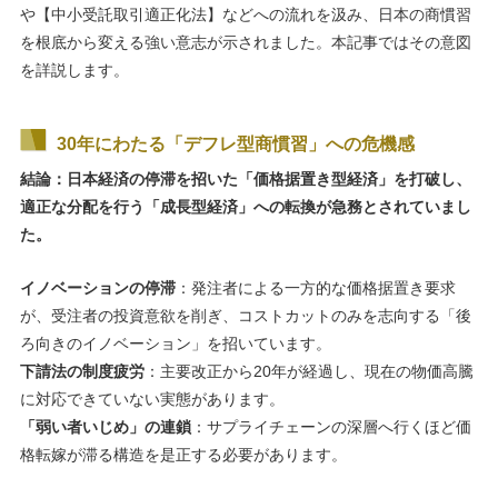
や【中小受託取引適正化法】などへの流れを汲み、日本の商慣習
を根底から変える強い意志が示されました。本記事ではその意図
を詳説します。
30年にわたる「デフレ型商慣習」への危機感
結論：日本経済の停滞を招いた「価格据置き型経済」を打破し、
適正な分配を行う「成長型経済」への転換が急務とされていまし
た。
イノベーションの停滞
：発注者による一方的な価格据置き要求
が、受注者の投資意欲を削ぎ、コストカットのみを志向する「後
ろ向きのイノベーション」を招いています。
下請法の制度疲労
：主要改正から20年が経過し、現在の物価高騰
に対応できていない実態があります。
「弱い者いじめ」の連鎖
：サプライチェーンの深層へ行くほど価
格転嫁が滞る構造を是正する必要があります。