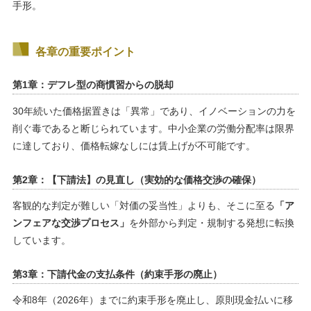
手形。
各章の重要ポイント
第1章：デフレ型の商慣習からの脱却
30年続いた価格据置きは「異常」であり、イノベーションの力を
削ぐ毒であると断じられています。中小企業の労働分配率は限界
に達しており、価格転嫁なしには賃上げが不可能です。
第2章：【下請法】の見直し（実効的な価格交渉の確保）
客観的な判定が難しい「対価の妥当性」よりも、そこに至る
「ア
ンフェアな交渉プロセス」
を外部から判定・規制する発想に転換
しています。
第3章：下請代金の支払条件（約束手形の廃止）
令和8年（2026年）までに約束手形を廃止し、原則現金払いに移