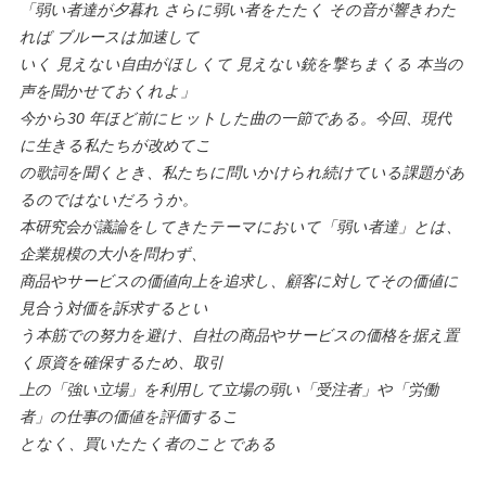
「弱い者達が夕暮れ さらに弱い者をたたく その音が響きわた
れば ブルースは加速して
いく 見えない自由がほしくて 見えない銃を撃ちまくる 本当の
声を聞かせておくれよ」
今から30 年ほど前にヒットした曲の一節である。今回、現代
に生きる私たちが改めてこ
の歌詞を聞くとき、私たちに問いかけられ続けている課題があ
るのではないだろうか。
本研究会が議論をしてきたテーマにおいて「弱い者達」とは、
企業規模の大小を問わず、
商品やサービスの価値向上を追求し、顧客に対してその価値に
見合う対価を訴求するとい
う本筋での努力を避け、自社の商品やサービスの価格を据え置
く原資を確保するため、取引
上の「強い立場」を利用して立場の弱い「受注者」や「労働
者」の仕事の価値を評価するこ
となく、買いたたく者のことである