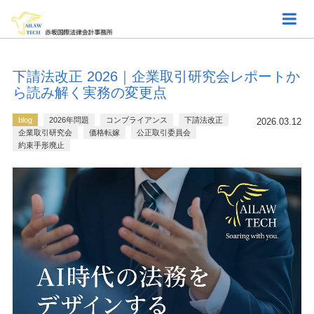
下請法改正 2026｜企業取引研究会レポートか
ら読み解く実務の変更点
blog
2026年問題
コンプライアンス
下請法改正
2026.03.12
企業取引研究会
価格転嫁
公正取引委員会
約束手形廃止