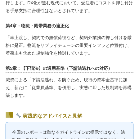
行します。DX化が進む現代において、受注者にコストを押し付け
る手形支払に合理性はないとされています。
第4章：物流・附帯業務の適正化
「車上渡し」契約での無償荷役など、契約外業務の押し付けを厳
格に是正。物流をサプライチェーンの重要インフラと位置付け、
着荷主も含めた規制強化を検討しています。
第5章：【下請法】の適用基準（下請法逃れへの対応）
減資による「下請法逃れ」を防ぐため、現行の資本金基準に加
え、新たに「従業員基準」を併用し、実態に即した規制網を再構
築します。
実践的なアドバイスと見解
今回のレポートは単なるガイドラインの提示ではなく、法