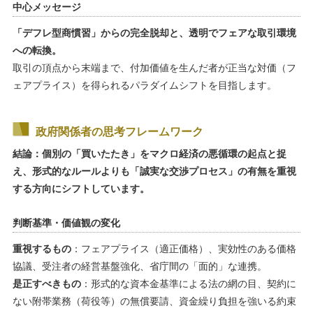
中心メッセージ
「デフレ型商慣習」からの完全脱却と、透明でフェアな取引環境
への転換。
取引の頂点から末端まで、付加価値を生んだ者が正当な対価（フ
ェアプライス）を得られるパラダイムシフトを目指します。
政府関係者の思考フレームワーク
結論：個別の「買いたたき」をマクロ経済の悪循環の起点と捉
え、形式的なルールよりも「誠実な交渉プロセス」の有無を重視
する方向にシフトしています。
判断基準・価値観の変化
重視するもの
：フェアプライス（適正価格）、実効性のある価格
協議、受注者の経営基盤強化、省庁間の「面的」な連携。
是正すべきもの
：形式的な資本金基準による法の網の目、契約に
ない附帯業務（荷役等）の無償要請、資金繰り負担を強いる約束