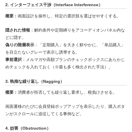
2. インターフェイス干渉（Interface Interference）
概要：
画面設計を操作し、特定の選択肢を選ばせやすくする。
隠された情報
：解約条件や定期縛りをアコーディオンパネル内な
どに隠す。
偽りの階層表示
：「定期購入」を大きく鮮やかに、「単品購入」
を目立たないグレーで表示し誘導する。
事前選択
：メルマガや高額プランのチェックボックスにあらかじ
めチェックを入れておく（※最も多く検出された手法）。
3. 執拗な繰り返し（Nagging）
概要：
消費者が拒否しても繰り返し要求し、根負けさせる。
画面遷移のたびに会員登録ポップアップを表示したり、購入ボタ
ンがスクロールに追従してくる事例など。
4. 妨害（Obstruction）