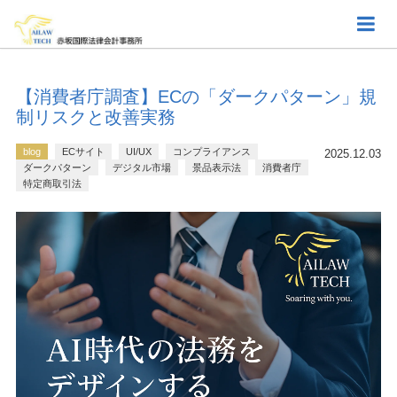
【消費者庁調査】ECの「ダークパターン」規
制リスクと改善実務
blog
ECサイト
UI/UX
コンプライアンス
2025.12.03
ダークパターン
デジタル市場
景品表示法
消費者庁
特定商取引法