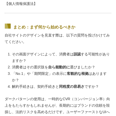
【個人情報保護法】
まとめ：まず何から始めるべきか
自社サイトのデザインを見直す際は、以下の質問を投げかけてみ
てください。
その画面デザインによって、消費者は
誤認
する可能性があり
ますか？
消費者はその選択肢を
自ら能動的に
選びましたか？
「No.1」や「期間限定」の表示に
客観的な根拠
はあります
か？
解約手続きは、契約手続きと
同程度の容易さ
ですか？
ダークパターンの使用は、一時的なCVR（コンバージョン率）向
上をもたらすかもしれませんが、長期的にはブランドの信頼を毀
損し、法的リスクを高めるだけです。ユーザーファーストなUIへ