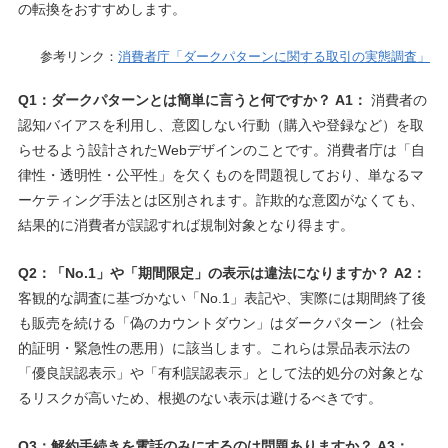
の転換をおすすめします。
参考リンク：
消費者庁「ダークパターンに関する取引の実態調査」
Q1：ダークパターンとは簡単に言うと何ですか？
A1：
消費者の
認知バイアスを利用し、意図しない行動（購入や登録など）を取
らせるよう設計されたWebデザインのことです。消費者庁は「自
律性・透明性・公平性」を欠くものを問題視しており、単なるマ
ーケティング手法とは区別されます。詐欺的な意図がなくても、
結果的に消費者が誤認すれば規制対象となり得ます。
Q2：「No.1」や「期間限定」の表示は違法になりますか？
A2：
客観的な調査に基づかない「No.1」表記や、実際には期間終了後
も販売を続ける「偽のカウントダウン」はダークパターン（社会
的証明・緊急性の悪用）に該当します。これらは景品表示法の
「優良誤認表示」や「有利誤認表示」として法的処分の対象とな
るリスクが高いため、根拠のない表示は避けるべきです。
Q3：解約手続きを電話のみにするのは問題ありますか？
A3：