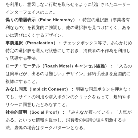
を利用し、意図しない行動を取らせるように設計されたユーザー
インターフェイスのこと。
偽りの階層表示（False Hierarchy）：
特定の選択肢（事業者有
利なもの）を視覚的に強調し、他の選択肢を見つけにくく、ある
いは選びにくくするデザイン。
事前選択（Preselection）：
チェックボックス等で、あらかじめ
特定の選択肢を選んだ状態にしておき、消費者の不作為を利用し
て誘導する手法。
ローチ・モーテル（Roach Motel / キャンセル困難）：
「入るの
は簡単だが、出るのは難しい」デザイン。解約手続きを意図的に
複雑にすること。
みなし同意（Implicit Consent）：
明確な同意ボタンを押さなく
ても、サイトの利用や購入ボタンのクリックをもって、規約やポ
リシーに同意したとみなすこと。
社会的証明（Social Proof）：
「みんなが買っている」「人気が
ある」といった情報を提示し、消費者の同調心理を刺激する手
法。虚偽の場合はダークパターンとなる。