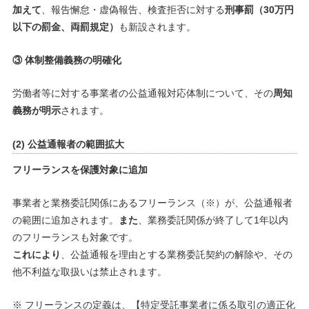
加えて
、報告懈怠・虚偽報告、検査拒否に対する
刑事罰（30万円
以下の罰金、両罰規定）
も新設されます。
③ 体制整備義務の明確化
労働者等に対する事業者の公益通報対応体制について、その
周知
義務が明示
されます。
(2) 公益通報者の範囲拡大
フリーランスを保護対象に追加
事業者と業務委託関係にあるフリーランス（※）が、公益通報者
の範囲に追加されます。
また
、業務委託関係が終了して1年以内
のフリーランスも対象です。
これにより
、公益通報を理由とする業務委託契約の解除や、その
他不利益な取扱いは禁止されます。
※ フリーランスの定義は、【特定受託事業者に係る取引の適正化