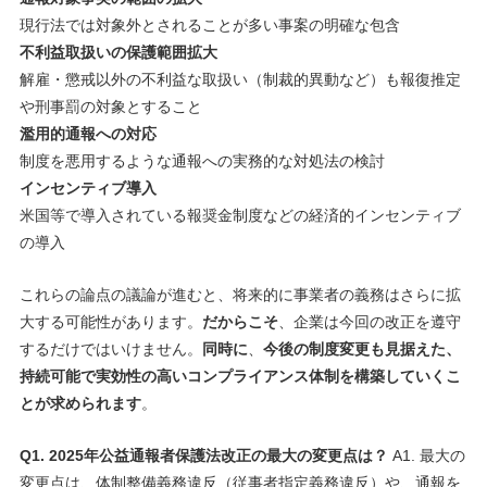
現行法では対象外とされることが多い事案の明確な包含
不利益取扱いの保護範囲拡大
解雇・懲戒以外の不利益な取扱い（制裁的異動など）も報復推定
や刑事罰の対象とすること
濫用的通報への対応
制度を悪用するような通報への実務的な対処法の検討
インセンティブ導入
米国等で導入されている報奨金制度などの経済的インセンティブ
の導入
これらの論点の議論が進むと、将来的に事業者の義務はさらに拡
大する可能性があります。
だからこそ
、企業は今回の改正を遵守
するだけではいけません。
同時に
、
今後の制度変更も見据えた、
持続可能で実効性の高いコンプライアンス体制を構築していくこ
とが求められます
。
Q1. 2025年公益通報者保護法改正の最大の変更点は？
A1. 最大の
変更点は、体制整備義務違反（従事者指定義務違反）や、通報を