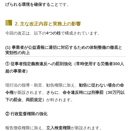
げられる環境を確保すること
です。
2. 主な改正内容と実務上の影響
今回の改正は、以下の
4つの柱
で構成されています。
(1) 事業者が公益通報に適切に対応するための体制整備の徹底と
実効性の向上
① 従事者指定義務違反への罰則強化（常時使用する労働者300人
超の事業者）
現行法の指導・助言、勧告権限に加え、
勧告に従わない場合の命
令権
が新設されます。
さらに
、
命令違反時には刑事罰（30万円以
下の罰金、両罰規定）
が科されます。
② 行政監督権限の強化
報告徴収権限に加え、
立入検査権限
が新設されます。