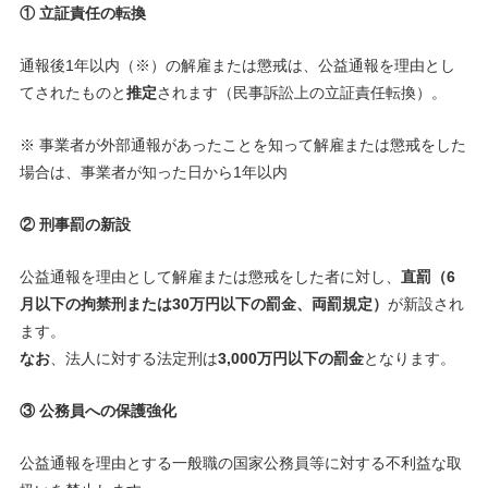
① 立証責任の転換
通報後1年以内（※）の解雇または懲戒は、公益通報を理由とし
てされたものと
推定
されます（民事訴訟上の立証責任転換）。
※ 事業者が外部通報があったことを知って解雇または懲戒をした
場合は、事業者が知った日から1年以内
② 刑事罰の新設
公益通報を理由として解雇または懲戒をした者に対し、
直罰（6
月以下の拘禁刑または30万円以下の罰金、両罰規定）
が新設され
ます。
なお
、法人に対する法定刑は
3,000万円以下の罰金
となります。
③ 公務員への保護強化
公益通報を理由とする一般職の国家公務員等に対する不利益な取