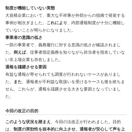
制度が機能していない実態
大規模企業において、重大な不祥事が外部からの指摘で発覚する
事例が相次ぎました。
これにより
、内部通報制度が十分に機能し
ていないことが明らかになりました。
事業者の意識の低さ
一部の事業者で、義務履行に対する意識の低さが確認されまし
た。
例えば
、従事者指定義務を知りながら担当者を指名していな
い非上場企業も存在しました。
通報を躊躇させる要因
有益な通報が寄せられても調査が行われないケースがありまし
た。
また
、通報者が不利益な取扱いを受けるケースも後を絶ちま
せん。これらが、通報を躊躇させる大きな要因となっていまし
た。
今回の改正の目的
このような状況を踏まえ
、今回の法改正が行われました。目的
は、
制度の実効性を抜本的に向上させ、通報者が安心して声を上