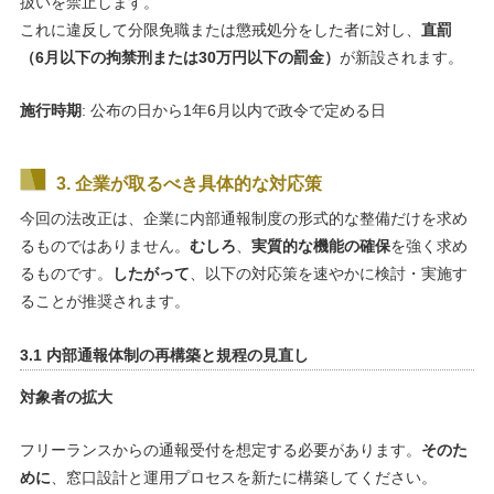
扱いを禁止します。
これに違反して分限免職または懲戒処分をした者に対し、
直罰
（6月以下の拘禁刑または30万円以下の罰金）
が新設されます。
施行時期
: 公布の日から1年6月以内で政令で定める日
3. 企業が取るべき具体的な対応策
今回の法改正は、企業に内部通報制度の形式的な整備だけを求め
るものではありません。
むしろ
、
実質的な機能の確保
を強く求め
るものです。
したがって
、以下の対応策を速やかに検討・実施す
ることが推奨されます。
3.1 内部通報体制の再構築と規程の見直し
対象者の拡大
フリーランスからの通報受付を想定する必要があります。
そのた
めに
、窓口設計と運用プロセスを新たに構築してください。