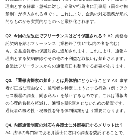
理由とする解雇・懲戒に対し、企業や行為者に刑事罰（罰金や拘
禁刑）が導入される点です。これにより、企業の対応義務が形式
的なものから実質的なものへと厳格化されます。
Q2. 今回の法改正でフリーランスはどう保護される？
A2. 業務委
託契約を結ぶフリーランス（業務終了後1年以内の者を含む）
も、公益通報者の保護対象に追加されます。これにより、通報を
理由とする契約解除やその他の不利益な取扱いは禁止されます。
企業はフリーランスからの通報窓口も整備する必要があります。
Q3. 「通報者探索の禁止」とは具体的にどういうこと？
A3. 事業
者が正当な理由なく、通報者を特定しようとする行為（例：アク
セス履歴の調査、聞き込み）を禁止するものです。これは通報者
の心理的負担を軽減し、通報を躊R躇させないための措置です。
通報者の匿名性・秘匿性を守る体制構築がより重要になります。
Q4. 内部通報制度の対応を弁護士に外部委託するメリットは？
A4. 法律の専門家である弁護士に窓口や調査を委託することで、