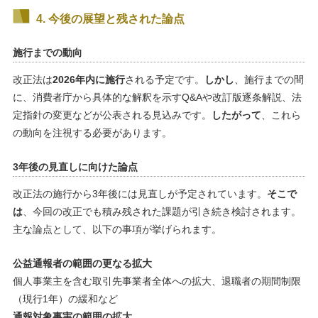
4. 今後の展望と残された論点
施行までの動向
改正法は
2026年内に施行
される予定です。
しかし
、施行までの間
に、消費者庁から具体的な解釈を示すQ&Aや改訂版逐条解説、法
定指針の変更などが公表される見込みです。
したがって
、これら
の動向を注視する必要があります。
3年後の見直しに向けた論点
改正法の施行から3年後には見直しが予定されています。
そこで
は
、今回の改正でも積み残された課題が引き続き検討されます。
主な論点として、以下の事項が挙げられます。
公益通報者の範囲の更なる拡大
個人事業主を含む取引先事業者全体への拡大、退職者の期間制限
（現行1年）の緩和など
通報対象事実の範囲の拡大