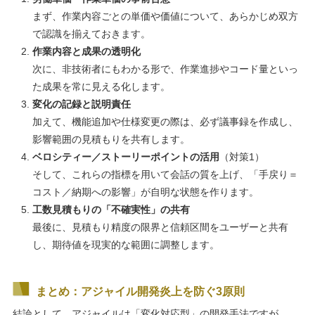
まず、作業内容ごとの単価や価値について、あらかじめ双方
で認識を揃えておきます。
作業内容と成果の透明化
次に、非技術者にもわかる形で、作業進捗やコード量といっ
た成果を常に見える化します。
変化の記録と説明責任
加えて、機能追加や仕様変更の際は、必ず議事録を作成し、
影響範囲の見積もりを共有します。
ベロシティー／ストーリーポイントの活用
（対策1）
そして、これらの指標を用いて会話の質を上げ、「手戻り＝
コスト／納期への影響」が自明な状態を作ります。
工数見積もりの「不確実性」の共有
最後に、見積もり精度の限界と信頼区間をユーザーと共有
し、期待値を現実的な範囲に調整します。
まとめ：アジャイル開発炎上を防ぐ3原則
結論として、アジャイルは「変化対応型」の開発手法ですが、