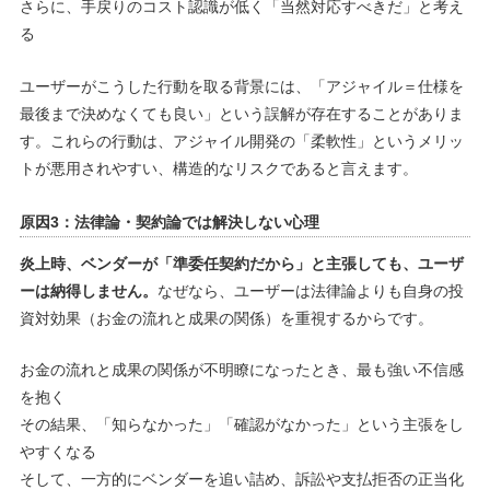
さらに、手戻りのコスト認識が低く「当然対応すべきだ」と考え
る
ユーザーがこうした行動を取る背景には、「アジャイル＝仕様を
最後まで決めなくても良い」という誤解が存在することがありま
す。これらの行動は、アジャイル開発の「柔軟性」というメリッ
トが悪用されやすい、構造的なリスクであると言えます。
原因3：法律論・契約論では解決しない心理
炎上時、ベンダーが「準委任契約だから」と主張しても、ユーザ
ーは納得しません。
なぜなら、ユーザーは法律論よりも自身の投
資対効果（お金の流れと成果の関係）を重視するからです。
お金の流れと成果の関係が不明瞭になったとき、最も強い不信感
を抱く
その結果、「知らなかった」「確認がなかった」という主張をし
やすくなる
そして、一方的にベンダーを追い詰め、訴訟や支払拒否の正当化