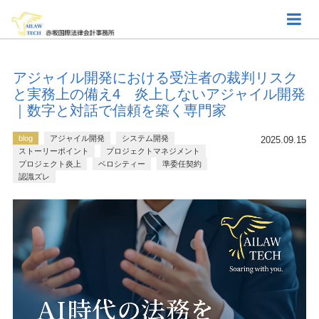
アジャイル開発における受注者の裁判リスク
と実務上の備え4 炎上しないアジャイル開発
｜数字と対話で信頼を築く専門家
blog
アジャイル開発
システム開発
2025.09.15
ストーリーポイント
プロジェクトマネジメント
プロジェクト炎上
ベロシティー
準委任契約
認識ズレ