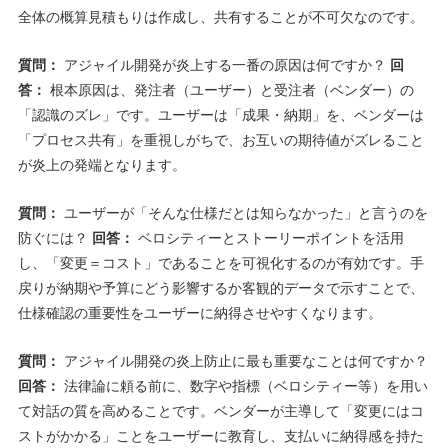
全体の概算見積もりは作成し、共有することが不可欠なのです。
質問：
アジャイル開発が炎上する一番の原因は何ですか？
回
答：
根本原因は、発注者（ユーザー）と受注者（ベンダー）の
「認識のズレ」です。ユーザーは「成果・納期」を、ベンダーは
「プロセス共有」を重視しがちで、お互いの期待値がズレること
が炎上の発端となります。
質問：
ユーザーが「そんな仕様だとは知らなかった」と言うのを
防ぐには？
回答：
ベロシティーとストーリーポイントを活用
し、「変更＝コスト」であることを可視化するのが有効です。手
戻りが納期や予算にどう影響するか客観的データで示すことで、
仕様確認の重要性をユーザーに納得させやすくなります。
質問：
アジャイル開発の炎上防止に最も重要なことは何ですか？
回答：
法律論に頼る前に、数字や指標（ベロシティー等）を用い
て対話の質を高めることです。ベンダーが主導して「変更にはコ
ストがかかる」ことをユーザーに教育し、支払いに納得感を持た