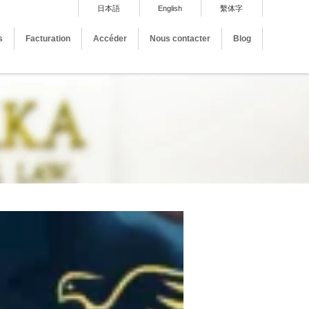
日本語
English
繫体字
s
Facturation
Accéder
Nous contacter
Blog