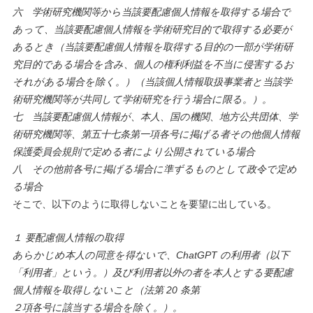
六 学術研究機関等から当該要配慮個人情報を取得する場合で
あって、当該要配慮個人情報を学術研究目的で取得する必要が
あるとき（当該要配慮個人情報を取得する目的の一部が学術研
究目的である場合を含み、個人の権利利益を不当に侵害するお
それがある場合を除く。）（当該個人情報取扱事業者と当該学
術研究機関等が共同して学術研究を行う場合に限る。）。
七 当該要配慮個人情報が、本人、国の機関、地方公共団体、学
術研究機関等、第五十七条第一項各号に掲げる者その他個人情報
保護委員会規則で定める者により公開されている場合
八 その他前各号に掲げる場合に準ずるものとして政令で定め
る場合
そこで、以下のように取得しないことを要望に出している。
１ 要配慮個人情報の取得
あらかじめ本人の同意を得ないで、ChatGPT の利用者（以下
「利用者」という。）及び利用者以外の者を本人とする要配慮
個人情報を取得しないこと（法第 20 条第
２項各号に該当する場合を除く。）。