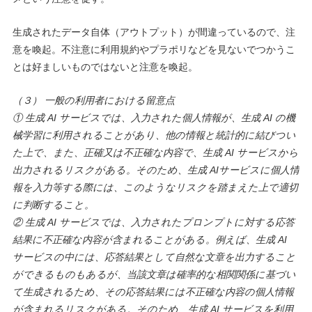
生成されたデータ自体（アウトプット）が間違っているので、注
意を喚起。不注意に利用規約やプラポリなどを見ないでつかうこ
とは好ましいものではないと注意を喚起。
（３） 一般の利用者における留意点
① 生成 AI サービスでは、入力された個人情報が、生成 AI の機
械学習に利用されることがあり、他の情報と統計的に結びつい
た上で、また、正確又は不正確
な内容で、生成 AI サービスから
出力されるリスクがある。そのため、生成 AIサービスに個人情
報を入力等する際には、このようなリスクを踏まえた上で
適切
に判断すること。
② 生成 AI サービスでは、入力されたプロンプトに対する応答
結果に不正確な内容が含まれることがある。例えば、生成 AI
サービスの中には、応答結果とし
て自然な文章を出力すること
ができるものもあるが、当該文章は確率的な相関関係に基づい
て生成されるため、その応答結果には不正確な内容の個人情
報
が含まれるリスクがある。そのため、生成 AI サービスを利用