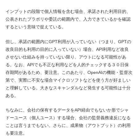
インプットの段階で個人情報を含む場合、承諾された利用目的、
公表されたプラポリや委託の範囲内で、入力できているかを確認
するという意味で捉えている。
但し、承諾の範囲内にGPT利用が入っていない（つまり、GPTの
改良目的も利用の目的に入っていない）場合、API利用など改良
させない仕組みを持っていない限り、アウトになる可能性があ
る。なお、APIでも不正な利用などを人的チェックする３０日保
存期間があるため、要注意。このあたり、OpenAIの機能・監督次
第で、実際に不安な場合マイクロソフトなどを使う方が好ましい
と理解している。大きなスキャンダルなど発生する可能性は十分
ある。
ちなみに、会社の保有するデータをAPI経由でもないか形でシャ
ドーユース（個人ユース）する場合、会社の監督義務違反になる
ことは言うまでもない。さらに、成果物（アウトプット）の利用
も要注意。