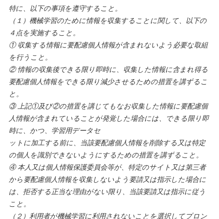
特に、以下の事項を遵守すること。
（１）機械学習のために情報を収集することに関して、以下の
４点を実施すること。
① 収集する情報に要配慮個人情報が含まれないよう必要な取組
を行うこと。
② 情報の収集後できる限り即時に、収集した情報に含まれ得る
要配慮個人情報をできる限り減少させるための措置を講ずるこ
と。
③ 上記①及び②の措置を講じてもなお収集した情報に要配慮個
人情報が含まれていることが発覚した場合には、できる限り即
時に、かつ、学習用データセ
ットに加工する前に、当該要配慮個人情報を削除する又は特定
の個人を識別できないようにするための措置を講ずること。
④ 本人又は個人情報保護委員会等が、特定のサイト又は第三者
から要配慮個人情報を収集しないよう要請又は指示した場合に
は、拒否する正当な理由がない限り、当該要請又は指示に従う
こと。
（２）利用者が機械学習に利用されないことを選択してプロン