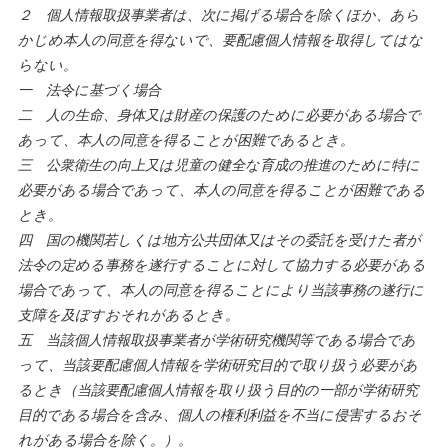
２ 個人情報取扱事業者は、次に掲げる場合を除くほか、あら
かじめ本人の同意を得ないで、要配慮個人情報を取得してはな
らない。
一 法令に基づく場合
二 人の生命、身体又は財産の保護のために必要がある場合で
あって、本人の同意を得ることが困難であるとき。
三 公衆衛生の向上又は児童の健全な育成の推進のために特に
必要がある場合であって、本人の同意を得ることが困難である
とき。
四 国の機関若しくは地方公共団体又はその委託を受けた者が
法令の定める事務を遂行することに対して協力する必要がある
場合であって、本人の同意を得ることにより当該事務の遂行に
支障を及ぼすおそれがあるとき。
五 当該個人情報取扱事業者が学術研究機関等である場合であ
って、当該要配慮個人情報を学術研究目的で取り扱う必要があ
るとき（当該要配慮個人情報を取り扱う目的の一部が学術研究
目的である場合を含み、個人の権利利益を不当に侵害するおそ
れがある場合を除く。）。