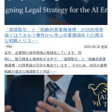
「循環取引」と「戦略的異業種連携」の法的境界
線とは？オルツ事件から学ぶ企業価値向上の適法
な戦略とリス･･･
blog
2025.09.26 更新
近年、企業間の資本関係が複雑化しています。同
時に、取引構造も複雑化する中で、「循環取引」と「戦略的異業
種連携」の境界線が注目を集めています。 そのため、自社の連携
戦略が違法な循環取引と判定･･･