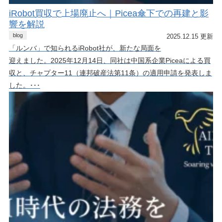
iRobot買収で上場廃止へ｜Picea傘下での再建と影
響を解説
blog
2025.12.15 更新
「ルンバ」で知られるiRobot社が、新たな局面を
迎えました。2025年12月14日、同社は中国系企業Piceaによる買
収と、チャプター11（連邦破産法第11条）の適用申請を発表しま
した。･･･