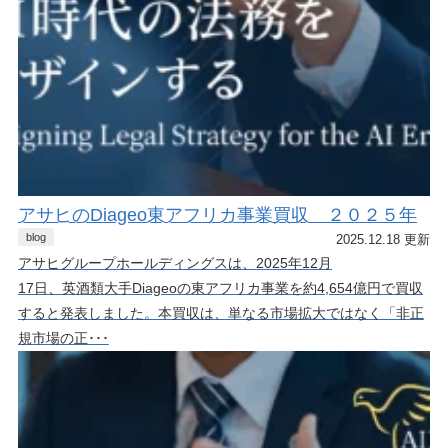
アサヒのDiageo東アフリカ事業買収 ２０２５年
blog
2025.12.18 更新
アサヒグループホールディングスは、2025年12月
17日、英酒類大手Diageoの東アフリカ事業を約4,654億円で買収
すると発表しました。本買収は、単なる市場拡大ではなく「非正
規市場の正･･･