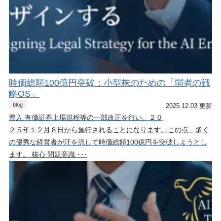
時価総額100億円突破：小型株のための「弱者の戦
略OS」
blog
2025.12.03 更新
導入 有価証券上場規程等の一部改正を行い、２０
２５年１２月８日から施行されることになります。この点、多く
の優秀な経営者が汗を流して時価総額100億円を突破しようとし
ます。 核心 問題意識 ･･･