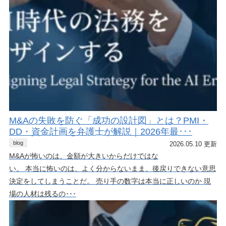
M&Aの失敗を防ぐ「成功の設計図」とは？PMI・
DD・資金計画を弁護士が解説｜2026年最･･･
blog
2026.05.10 更新
M&Aが怖いのは、金額が大きいからだけではな
い。 本当に怖いのは、よく分からないまま、後戻りできない意思
決定をしてしまうことだ。 売り手の数字は本当に正しいのか 現
場の人材は残るの･･･