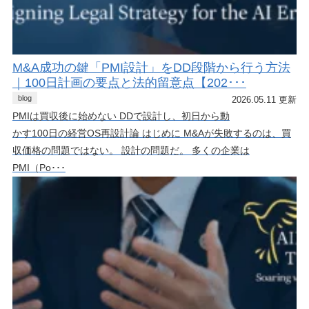
M&A成功の鍵「PMI設計」をDD段階から行う方法
｜100日計画の要点と法的留意点【202･･･
blog
2026.05.11 更新
PMIは買収後に始めない DDで設計し、初日から動
かす100日の経営OS再設計論 はじめに M&Aが失敗するのは、買
収価格の問題ではない。 設計の問題だ。 多くの企業は
PMI（Po･･･