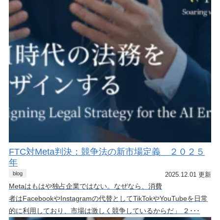
FTC対Meta判決：競争法の新市場定義 ２０２５
年
blog
2025.12.01 更新
Metaはもはや独占企業ではない。なぜなら、消費
者はFacebookやInstagramの代替としてTikTokやYouTubeを日常
的に利用しており、市場は激しく競争しているからだ」 ２･･･