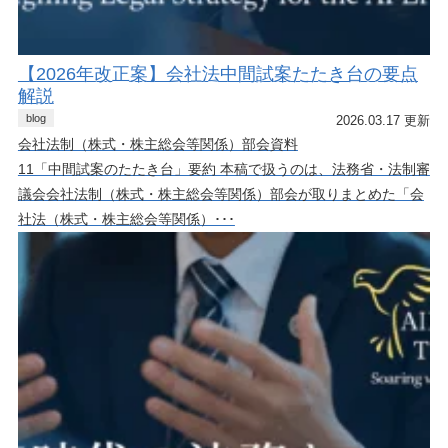
【2026年改正案】会社法中間試案たたき台の要点
解説
blog
2026.03.17 更新
会社法制（株式・株主総会等関係）部会資料
11「中間試案のたたき台」要約 本稿で扱うのは、法務省・法制審
議会会社法制（株式・株主総会等関係）部会が取りまとめた「会
社法（株式・株主総会等関係）･･･