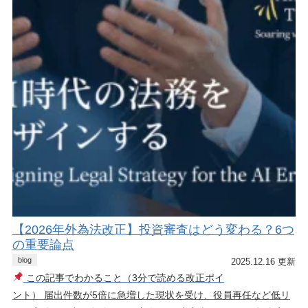
【2026年外為法改正】投資審査はどう変わる？6つ
の重要論点
blog
2025.12.16 更新
この記事でわかること（3分で読める改正ポイ
ント） 届出件数が5倍に急増した現状を受け、役員再任など低リ