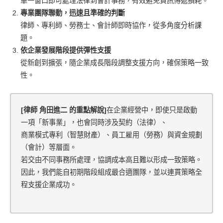
單一窗口即可處理法律到會計事務，有效避免資訊傳遞損耗。
專業團隊聯動，迅速且準確的判斷
律師、專利師、勞務士、會計師即時協作，從多角度分析課
題。
依企業發展階段提供彈性支援
從新創到擴張，隨企業成長階段調整支援方向，確保策略一致
性。
[律師 角田進二 的重點解說]
在企業經營中，即使只是啟動
一項「新事業」，也會同時涉及契約（法律）、
商業模式專利（智慧財產）、員工雇用（勞務）與資金規劃
（會計）等層面。
若交由不同事務所處理，協調成本高且難以形成一致策略。
因此，我們能自初期階段組成最合適團隊，並以連貫策略全
程支援企業成功。