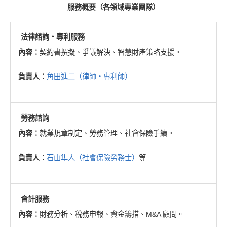
服務概要（各領域專業團隊）
法律諮詢・專利服務
內容：
契約書撰擬、爭議解決、智慧財產策略支援。
負責人：
角田進二（律師・專利師）
勞務諮詢
內容：
就業規章制定、勞務管理、社會保險手續。
負責人：
石山隼人（社會保險勞務士）
等
會計服務
內容：
財務分析、稅務申報、資金籌措、M&A 顧問。