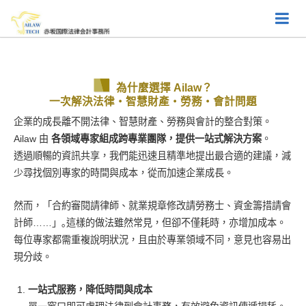
為什麼選擇 Ailaw？
一次解決法律・智慧財產・勞務・會計問題
企業的成長離不開法律、智慧財產、勞務與會計的整合對策。
Ailaw 由
各領域專家組成跨專業團隊，提供一站式解決方案
。
透過順暢的資訊共享，我們能迅速且精準地提出最合適的建議，減
少尋找個別專家的時間與成本，從而加速企業成長。
然而，「合約審閱請律師、就業規章修改請勞務士、資金籌措請會
計師……」｡這樣的做法雖然常見，但卻不僅耗時，亦增加成本。
每位專家都需重複說明狀況，且由於專業領域不同，意見也容易出
現分歧。
一站式服務，降低時間與成本