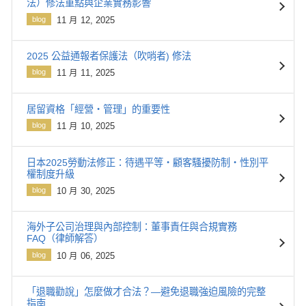
法）修法重點與企業實務影響
blog
11 月 12, 2025
2025 公益通報者保護法（吹哨者) 修法
blog
11 月 11, 2025
居留資格「經營・管理」的重要性
blog
11 月 10, 2025
日本2025勞動法修正：待遇平等・顧客騷擾防制・性別平
權制度升級
blog
10 月 30, 2025
海外子公司治理與內部控制：董事責任與合規實務
FAQ（律師解答）
blog
10 月 06, 2025
「退職勸說」怎麼做才合法？—避免退職強迫風險的完整
指南