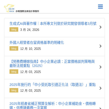
生成式AI與著作權｜本所專文刊登於研究開發領導者3月號
blog
3 月 24, 2026
外國人經營者在留資格基準的明確化
blog
12 月 10, 2025
【勞務費轉嫁指南】中小企業必讀：正當價格談判策略與
最新法規重點（2025）
blog
12 月 03, 2025
2025年施行的「中小受託取引適正化法（取適法）」重點
blog
12 月 03, 2025
2025年經產省補正預算全解析：中小企業補助金・價格轉
嫁・供應鏈義務一次掌握