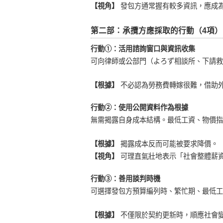
【視角】
發包方通常握有較多資訊，應成
第二部：承攬方應採取的行動（4項）
行動①：活用諮詢窗口與資訊收集
可向律師或公部門（よろず相談所、下請救
【根據】
不必認為勞務費轉嫁很難，借助
行動②：使用公開資料作為根據
無需揭露自身成本結構。最低工資、物價指
【根據】
揭露成本反而可能被要求降價。
【視角】
可理直氣壯地表示「社會整體薪
行動③：善用談判時機
可選擇發包方預算編列時、繁忙期、最低工
【根據】
不僅限於契約更新時，順應社會