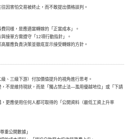
往往因害怕交易被終止，而不敢提出價格談判。
料費同樣，是應適當轉嫁的「正當成本」。
與接單方需遵守「12項行動指針」。
業高層應負責決策並徹底宣示接受轉嫁的方針。
二級、三級下游）付加價值提升的視角進行思考。
變，不是維持現狀，而是「獨占禁止法—濫用優越地位」或「下請
構，更應使用任何人都可取得的「公開資料（最低工資上升率
「尊重公開數據」