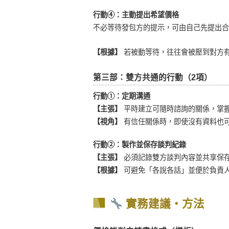
行動④：主動提出希望價格
不必等待發包方的提示，可由自己先提出合
【根據】
若被動等待，往往會被壓到對方
第三部：雙方共通的行動（2項）
行動①：定期溝通
【主張】
平時建立可隨時諮詢的關係，掌
【視角】
有信任關係時，即使沒有資料也
行動②：製作並保存談判紀錄
【主張】
必須記錄雙方談判內容並共享保
【根據】
可避免「各說各話」並便於負責
實務建議・方法