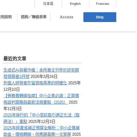
日本語
English
Francias
費用說明
諮詢／聯絡表單
Access
blog
最近的文章
生成式AI與著作權｜本所專文刊登於研究開
發領導者3月號
2026年3月24日
外國人經營者在留資格基準的明確化
2025年
12月10日
【勞務費轉嫁指南】中小企業必讀：正當價
格談判策略與最新法規重點（2025）
2025
年12月3日
2025年施行的「中小受託取引適正化法（取
適法）」重點
2025年12月3日
2025年經產省補正預算全解析：中小企業補
助金・價格轉嫁・供應鏈義務一次掌握
2025