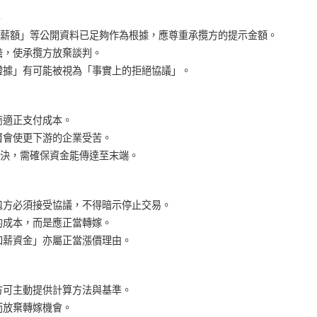
薪額」等公開資料已足夠作為根據，應尊重承攬方的提示金額。
擔，使承攬方放棄談判。
證據」有可能被視為「事實上的拒絕協議」。
商適正支付成本。
層會使更下游的企業受苦。
決，需確保資金能傳達至末端。
包方必須接受協議，不得暗示停止交易。
的成本，而是應正當轉嫁。
加薪資金」亦屬正當漲價理由。
方可主動提供計算方法與基準。
而放棄轉嫁機會。