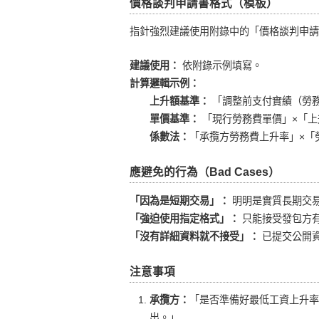
價格談判申請書格式（模板）
指針強烈建議使用附錄中的「價格談判申請
建議使用：
依附錄示例填寫。
計算邏輯示例：
上升額基準：
「調整前支付實績（勞務
單價基準：
「現行勞務費單價」×「上
係數法：
「承攬方勞務費上升率」×「
應避免的行為（Bad Cases）
「因為是短期交易」：
明明是實質長期交
「強迫使用指定格式」：
只能接受發包方
「沒有詳細資料就不接受」：
已提交公開
注意事項
承攬方：
「是否準備好最低工資上升
出。」