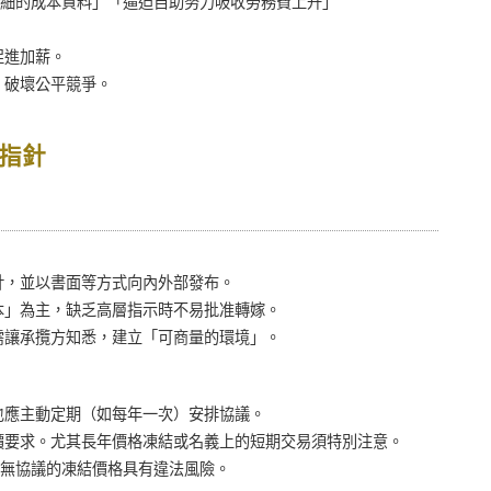
細的成本資料」「逼迫自助努力吸收勞務費上升」
促進加薪。
，破壞公平競爭。
指針
針，並以書面等方式向內外部發布。
本」為主，缺乏高層指示時不易批准轉嫁。
需讓承攬方知悉，建立「可商量的環境」。
也應主動定期（如每年一次）安排協議。
價要求。尤其長年價格凍結或名義上的短期交易須特別注意。
無協議的凍結價格具有違法風險。