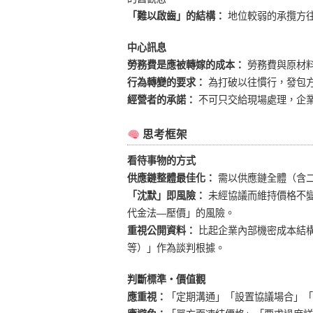
「難以啟齒」的結構：
地位較弱的承攬方
中心訊息
勞務費是應被轉嫁的成本：
勞務費與原材
行為轉變的要求：
為打破以往慣行，發包方
經營者的承諾：
不可只交給現場處理，企
思考框架
看待事物的方式
供應鏈整體最佳化：
需以供應鏈全體（含
「沈默」即風險：
未經協議而維持價格不
代金法—壓價」的風險。
重視公開資料：
比起企業內部機密成本結
等）」作為談判根據。
判斷標準・價值觀
應重視：
「定期溝通」「設置協議場合」