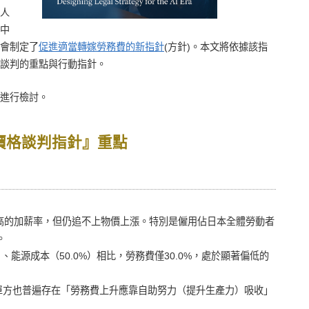
人
中
會制定了
促進適當轉嫁勞務費的新指針
(方針)。本文將依據該指
談判的重點與行動指針。
進行檢討。
價格談判指針』重點
高的加薪率，但仍追不上物價上漲。特別是僱用佔日本全體勞動者
。
）、能源成本（50.0%）相比，勞務費僅30.0%，處於顯著偏低的
單方也普遍存在「勞務費上升應靠自助努力（提升生產力）吸收」