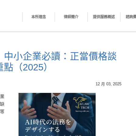
本所理念
律師簡介
提供服務概述
諮詢
】中小企業必讀：正當價格談
點（2025）
12 月 03, 2025
業
缺
等