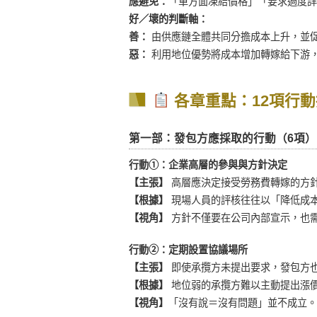
應避免：
「單方面凍結價格」「要求過度詳
好／壞的判斷軸：
善：
由供應鏈全體共同分擔成本上升，並
惡：
利用地位優勢將成本增加轉嫁給下游
各章重點：12項行動
第一部：發包方應採取的行動（6項）
行動①：企業高層的參與與方針決定
【主張】
高層應決定接受勞務費轉嫁的方
【根據】
現場人員的評核往往以「降低成
【視角】
方針不僅要在公司內部宣示，也
行動②：定期設置協議場所
【主張】
即使承攬方未提出要求，發包方
【根據】
地位弱的承攬方難以主動提出漲
【視角】
「沒有說＝沒有問題」並不成立。