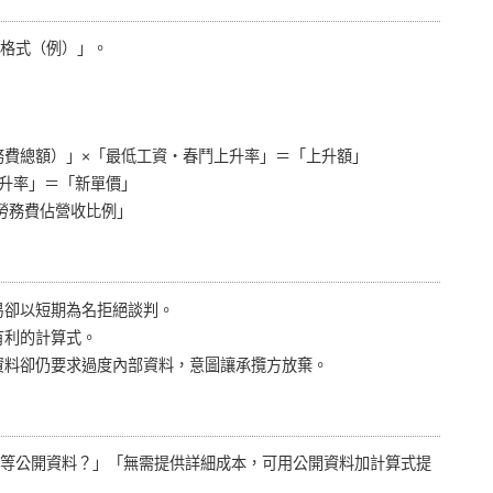
格式（例）」。
費總額）」×「最低工資・春鬥上升率」＝「上升額」
升率」＝「新單價」
勞務費佔營收比例」
易卻以短期為名拒絕談判。
有利的計算式。
資料卻仍要求過度內部資料，意圖讓承攬方放棄。
率等公開資料？」「無需提供詳細成本，可用公開資料加計算式提