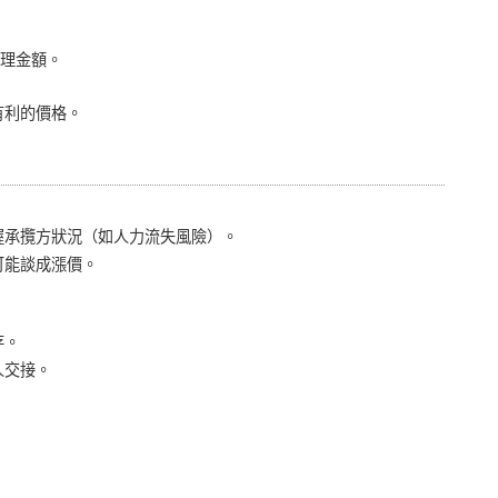
理金額。
有利的價格。
握承攬方狀況（如人力流失風險）。
可能談成漲價。
存。
人交接。