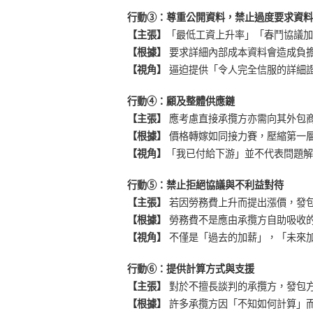
行動③：尊重公開資料，禁止過度要求資料
【主張】
「最低工資上升率」「春鬥協議加
【根據】
要求詳細內部成本資料會造成負
【視角】
逼迫提供「令人完全信服的詳細
行動④：顧及整體供應鏈
【主張】
應考慮直接承攬方亦需向其外包
【根據】
價格轉嫁如同接力賽，壓縮第一
【視角】
「我已付給下游」並不代表問題解
行動⑤：禁止拒絕協議與不利益對待
【主張】
若因勞務費上升而提出漲價，發
【根據】
勞務費不是應由承攬方自助吸收
【視角】
不僅是「過去的加薪」，「未來
行動⑥：提供計算方式與支援
【主張】
對於不擅長談判的承攬方，發包
【根據】
許多承攬方因「不知如何計算」