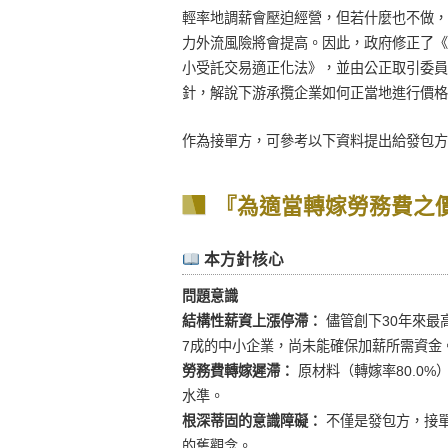
輕率地調薪會壓迫經營，但若什麼也不做，
力外流風險將會提高。因此，政府修正了《
小受託交易適正化法》，並由公正取引委員
針，解說下游承攬企業如何正當地進行價格
作為接單方，可參考以下資料提出給發包方
『為適當轉嫁勞務費之
本方針核心
問題意識
結構性薪資上漲停滯：
儘管創下30年來最
7成的中小企業，尚未能確保加薪所需資金
勞務費轉嫁遲滯：
原材料（轉嫁率80.0%
水準。
根深蒂固的意識障礙：
不僅是發包方，接
的舊觀念。