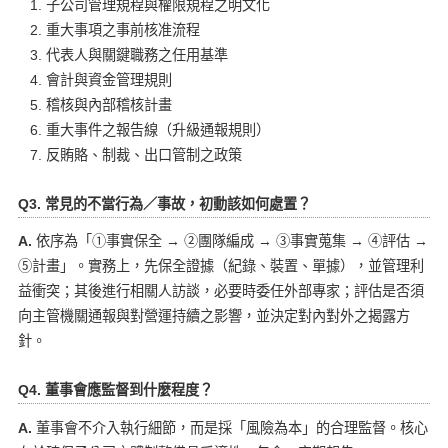
子公司管理規程與權限規程之明文化
重大事項之事前核准流程
代表人與關鍵職務之任用基準
會計與資金管理規則
稽核與內部稽核計畫
重大事件之報告線（升級通報規則）
反賄賂、制裁、出口管制之政策
Q3. 常見的不當行為／事故，初動該如何處置？
A.
依序為「①事實保全 → ②團隊編成 → ③事實蒐集 → ④評估 →
⑤計畫」。實務上，先保全證據（紀錄、裝置、單據），並管理利
益衝突；其後進行相關人訪談，必要時委任外部專家；評估是否須
向主管機關通報與對營運持續之影響，並決定對內對外之揭露方
針。
Q4. 董事會應監督到什麼程度？
A.
董事會不介入執行細節，而是採「風險為本」的合理監督。核心