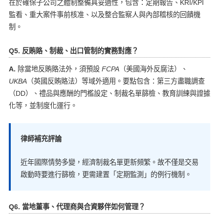
在於確保子公司之體制整備具妥適性，包含：定期報告、KRI/KPI
監看、重大案件事前核准、以及整合監察人與內部稽核的回饋機
制。
Q5. 反賄賂、制裁、出口管制的實務對應？
A.
除當地反賄賂法外，須預設
FCPA
（美國海外反腐法）、
UKBA
（英國反賄賂法）等域外適用。要點包含：第三方盡職調查
（DD）、禮品與應酬的門檻設定、制裁名單篩檢、教育訓練與證據
化等，並制度化運行。
律師補充評論
近年國際情勢多變，經濟制裁名單更新頻繁。故不僅是交易
啟動時要進行篩檢，更需建置「定期監測」的例行機制。
Q6. 當地董事、代理商與合資夥伴如何管理？