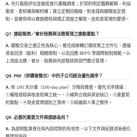
A.
先行風險評估並徹底進行盡職調查；於契約明定職務範疇、利益
衝突、查核權與解約權；建立定期回報線，對金錢與饋贈設定規
則，並確保得以實施稽核與矯正措施之權限，這些是管理的要領。
Q7. 連結報表／會計稅務與法務管理之連動重點？
A.
關聯交易之適正性為核心。需完成移轉訂價政策之文件化、遵循
資金回流（股利）相關限制，以及回應 BEPS 等國際稅制規範。以
上須由法務、會計、稅務與內部稽核跨部門整合管理。
Q8. PMI（併購後整合）中的子公司統治優先順序？
A.
依 100 天計畫（100-day plan）分階段推進。優先次序建議：
①權限規程與核准矩陣之統一，②補齊合規與資安缺口，③重要契
約盤點，④現金管理規則之落地，⑤組織與人事之整序。
Q9. 必要的重要文件與證跡為何？
A.
為證明監督責任與內部控制的有效性，以下文件與紀錄須系統化
整理與保存：