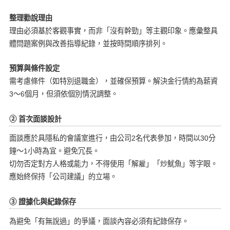
整理勸說理由
理由必須基於客觀事實，而非「沒有幹勁」等主觀印象。應彙整具
體問題案例與改善指導紀錄，並按時間順序排列。
預算與條件設定
需考慮條件（如特別退職金），並確保預算。解決金行情約為薪資
3〜6個月，但須依個別情況調整。
② 首次面談設計
面談應於具隱私的會議室進行，由公司2名代表參加，時間以30分
鐘〜1小時為宜。避免冗長。
切勿否定對方人格或能力，不得使用「解雇」「炒魷魚」等字眼。
應始終保持「公司建議」的立場。
③ 證據化與紀錄保存
為避免「有無說過」的爭議，面談內容必須有紀錄保存。