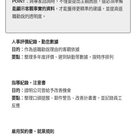
POINT：
與專家諮詢時，不僅要提出主觀困惑，還必須準備
能顯示客觀事實的資料
，才能獲得更精準的建議，並提高退
職勸說的透明度。
人事評價紀錄・勤怠數據
目的：
作為退職勸說理由的客觀依據
要點：
整理多年度評價、遲到缺勤等數據，按時序排列
指導紀錄・注意書
目的：
證明公司曾給予改善機會
要點：
整理口頭提醒、郵件警告、改善計畫書，並記錄員工
反應
雇用契約書・就業規則