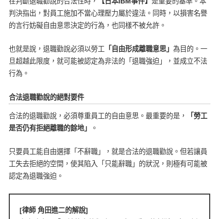
在判斷退職勸說的合法性時，
【日本IBM事件】
是重要的基準。本
判決指出，對員工施加不當心理壓力屬於違法。同時，以損害名譽
的言行妨礙自由意思決定的行為，也同樣不被允許。
也就是說，退職勸說必須以勞工
「自由形成離職意思」
為目的。一
旦超越此限度，就可能被認定為非法的「退職強迫」，並成立不法
行為。
合法退職勸說的絕對要件
合法的退職勸說，必須尊重員工的自由意思。最重要的是，
「勞工
是否仍有拒絕離職的餘地」
。
只要員工能自由選擇「不辭職」，就是合法的退職勸說。但若讓員
工失去拒絕的空間，使其陷入「只能辭職」的狀況，則極有可能被
認定為退職強迫。
[律師 角田進二的解說]