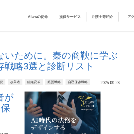
Ailawの使命
提供サービス
弁護士等紹介
ア
ないために。秦の商鞅に学ぶ
存戦略3選と診断リスト
説
改革者
組織変革
経営戦略
自己保存戦略
2025.09.28
者が
己保