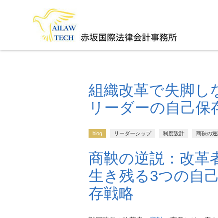
組織改革で失脚し
リーダーの自己保
blog
リーダーシップ
制度設計
商鞅の逆
商鞅の逆説：改革
生き残る3つの自
存戦略