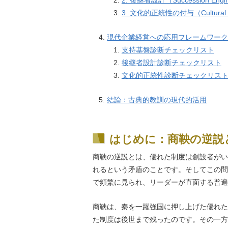
2. 後継者設計（Succession Engin
3. 文化的正統性の付与（Cultural Le
現代企業経営への応用フレームワー
支持基盤診断チェックリスト
後継者設計診断チェックリスト
文化的正統性診断チェックリス
結論：古典的教訓の現代的活用
はじめに：商鞅の逆説
商鞅の逆説とは、優れた制度は創設者がい
れるという矛盾のことです。そしてこの問
で頻繁に見られ、リーダーが直面する普遍
商鞅は、秦を一躍強国に押し上げた優れた
た制度は後世まで残ったのです。その一方