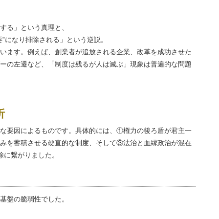
する」という真理と、
要”になり排除される」という逆説。
います。例えば、創業者が追放される企業、改革を成功させた
ーの左遷など、「制度は残るが人は滅ぶ」現象は普遍的な問題
析
な要因によるものです。具体的には、①権力の後ろ盾が君主一
みを蓄積させる硬直的な制度、そして③法治と血縁政治が混在
除に繋がりました。
基盤の脆弱性でした。