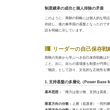
制度継承の成功と個人排除の矛盾
このように、商鞅の戦略には個人的な弱点
存続し、後の秦帝国の基盤となったのです
説を明確に示しています。
リーダーの自己保存戦
商鞅の失敗から学ぶべき自己保存戦略は3
こと。次に、自らの退場後も制度が円滑に
「物語」として語り、文化的な正統性を獲
1. 支持基盤の多層化（Power Base Mul
基本思想：
「権力は借り物、支持は資産」
垂直方向の分散：
上層（庇護者）・同列層
水平方向の分散：
異なる利益集団（軍・官