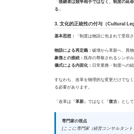
「
後継者は競争相手ではなく、制度の延命
る
」
3. 文化的正統性の付与（Cultural Legit
基本思想：
「制度は物語に包まれて受容さ
物語による再定義：
破壊から革新へ、異物
象徴との接続：
既存の尊敬されるシンボル
儀式による内面化：
日常業務・制度への組
すなわち、改革を物理的な変更だけでなく
る必要があります。
「改革は『
革新
』ではなく『
復古
』として
専門家の視点
[ここに専門家（経営コンサルタン