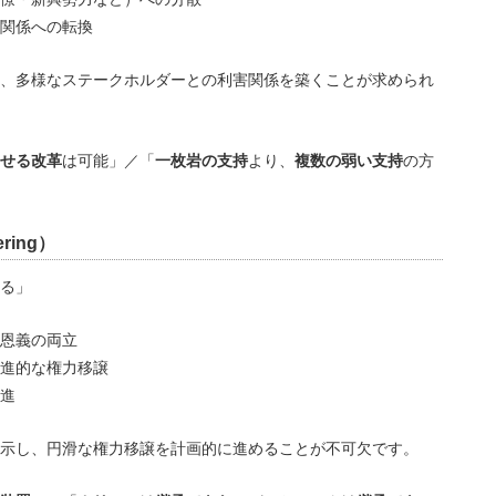
関係への転換
、多様なステークホルダーとの利害関係を築くことが求められ
せる改革
は可能」／「
一枚岩の支持
より、
複数の弱い支持
の方
ering）
る」
恩義の両立
進的な権力移譲
進
示し、円滑な権力移譲を計画的に進めることが不可欠です。