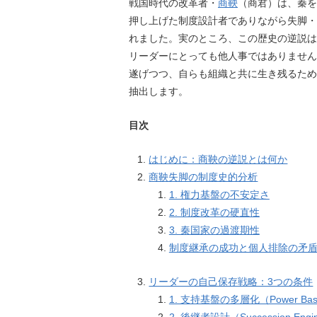
戦国時代の改革者・
商鞅
（商君）は、秦を
押し上げた制度設計者でありながら失脚・
れました。実のところ、この歴史の逆説は
リーダーにとっても他人事ではありません
遂げつつ、自らも組織と共に生き残るため
抽出します。
目次
はじめに：商鞅の逆説とは何か
商鞅失脚の制度史的分析
1. 権力基盤の不安定さ
2. 制度改革の硬直性
3. 秦国家の過渡期性
制度継承の成功と個人排除の矛
リーダーの自己保存戦略：3つの条件
1. 支持基盤の多層化（Power Base M