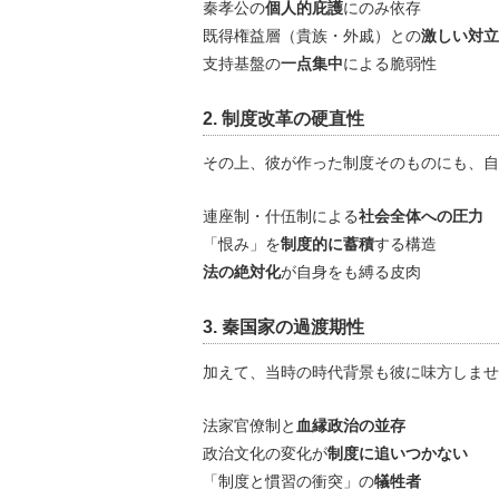
秦孝公の
個人的庇護
にのみ依存
既得権益層（貴族・外戚）との
激しい対立
支持基盤の
一点集中
による脆弱性
2. 制度改革の硬直性
その上、彼が作った制度そのものにも、自
連座制・什伍制による
社会全体への圧力
「恨み」を
制度的に蓄積
する構造
法の絶対化
が自身をも縛る皮肉
3. 秦国家の過渡期性
加えて、当時の時代背景も彼に味方しませ
法家官僚制と
血縁政治の並存
政治文化の変化が
制度に追いつかない
「制度と慣習の衝突」の
犠牲者