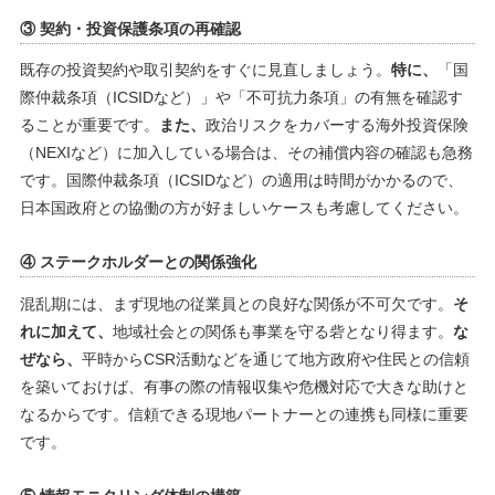
③ 契約・投資保護条項の再確認
既存の投資契約や取引契約をすぐに見直しましょう。
特に、
「国
際仲裁条項（ICSIDなど）」や「不可抗力条項」の有無を確認す
ることが重要です。
また、
政治リスクをカバーする海外投資保険
（NEXIなど）に加入している場合は、その補償内容の確認も急務
です。国際仲裁条項（ICSIDなど）の適用は時間がかかるので、
日本国政府との協働の方が好ましいケースも考慮してください。
④ ステークホルダーとの関係強化
混乱期には、まず現地の従業員との良好な関係が不可欠です。
そ
れに加えて、
地域社会との関係も事業を守る砦となり得ます。
な
ぜなら、
平時からCSR活動などを通じて地方政府や住民との信頼
を築いておけば、有事の際の情報収集や危機対応で大きな助けと
なるからです。信頼できる現地パートナーとの連携も同様に重要
です。