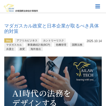
マダガスカル政変と日本企業が取るべき具体
的対策
blog
アフリカビジネス
カントリーリスク
2025.10.14
マダガスカル
事業継続計画(BCP)
危機管理
国際法務
弁護士
政変
海外進出