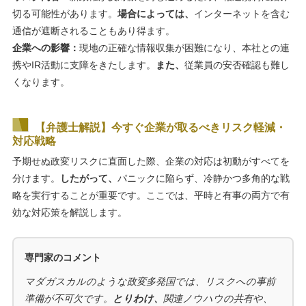
切る可能性があります。
場合によっては、
インターネットを含む
通信が遮断されることもあり得ます。
企業への影響：
現地の正確な情報収集が困難になり、本社との連
携やIR活動に支障をきたします。
また、
従業員の安否確認も難し
くなります。
【弁護士解説】今すぐ企業が取るべきリスク軽減・
対応戦略
予期せぬ政変リスクに直面した際、企業の対応は初動がすべてを
分けます。
したがって、
パニックに陥らず、冷静かつ多角的な戦
略を実行することが重要です。ここでは、平時と有事の両方で有
効な対応策を解説します。
専門家のコメント
マダガスカルのような政変多発国では、リスクへの事前
準備が不可欠です。
とりわけ、
関連ノウハウの共有や、