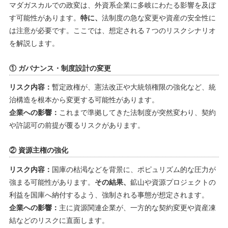
マダガスカルでの政変は、外資系企業に多岐にわたる影響を及ぼ
す可能性があります。
特に、
法制度の急な変更や資産の安全性に
は注意が必要です。ここでは、想定される７つのリスクシナリオ
を解説します。
① ガバナンス・制度設計の変更
リスク内容：
暫定政権が、憲法改正や大統領権限の強化など、統
治構造を根本から変更する可能性があります。
企業への影響：
これまで準拠してきた法制度が突然変わり、契約
や許認可の前提が覆るリスクがあります。
② 資源主権の強化
リスク内容：
国庫の枯渇などを背景に、ポピュリズム的な圧力が
強まる可能性があります。
その結果、
鉱山や資源プロジェクトの
利益を国庫へ納付するよう、強制される事態が想定されます。
企業への影響：
主に資源関連企業が、一方的な契約変更や資産凍
結などのリスクに直面します。