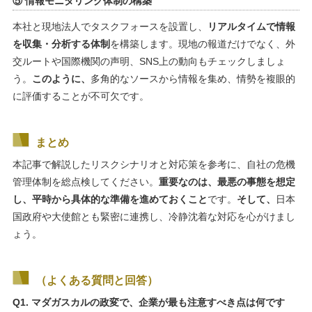
⑤ 情報モニタリング体制の構築
本社と現地法人でタスクフォースを設置し、
リアルタイムで情報
を収集・分析する体制
を構築します。現地の報道だけでなく、外
交ルートや国際機関の声明、SNS上の動向もチェックしましょ
う。
このように、
多角的なソースから情報を集め、情勢を複眼的
に評価することが不可欠です。
まとめ
本記事で解説したリスクシナリオと対応策を参考に、自社の危機
管理体制を総点検してください。
重要なのは、最悪の事態を想定
し、平時から具体的な準備を進めておくこと
です。
そして、
日本
国政府や大使館とも緊密に連携し、冷静沈着な対応を心がけまし
ょう。
（よくある質問と回答）
Q1. マダガスカルの政変で、企業が最も注意すべき点は何です