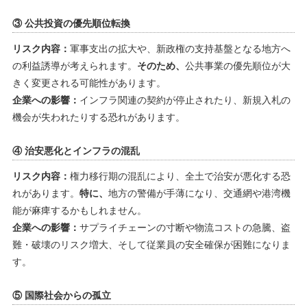
③ 公共投資の優先順位転換
リスク内容：
軍事支出の拡大や、新政権の支持基盤となる地方へ
の利益誘導が考えられます。
そのため、
公共事業の優先順位が大
きく変更される可能性があります。
企業への影響：
インフラ関連の契約が停止されたり、新規入札の
機会が失われたりする恐れがあります。
④ 治安悪化とインフラの混乱
リスク内容：
権力移行期の混乱により、全土で治安が悪化する恐
れがあります。
特に、
地方の警備が手薄になり、交通網や港湾機
能が麻痺するかもしれません。
企業への影響：
サプライチェーンの寸断や物流コストの急騰、盗
難・破壊のリスク増大、そして従業員の安全確保が困難になりま
す。
⑤ 国際社会からの孤立