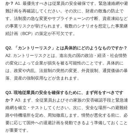
か？
A1. 最優先すべきは従業員の安全確保です。緊急連絡網や避
難計画を再確認してください。その次に、財産の散逸の防止で
す。法制度の急な変更やサプライチェーンの寸断、資産凍結など
の事業リスクが挙げられます。複数のシナリオを想定した事業継
続計画（BCP）の策定が不可欠です。
Q2. 「カントリーリスク」とは具体的にどのようなものですか？
A2. カントリーリスクとは、進出先の国の政治・経済・社会情勢
の変化によって企業が損失を被る可能性のことです。具体的に
は、政変や内乱、法規制の突然の変更、外資規制、通貨価値の暴
落、資産の強制収用などが含まれます。
Q3. 現地従業員の安全を確保するために、まず何をすべきです
か？
A3. まず、全従業員およびその家族の安否確認手段と緊急連
絡網を確立・テストしてください。次に、安全な場所への避難経
路や待機場所を定め、周知徹底します。情勢が悪化する前に、必
要に応じて国外への退避計画を発動できるよう準備しておくこと
が重要です。