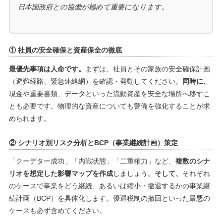
日本国政府との協働が極めて重要になります。
① 社員の安全確保と資産保全の徹底
最優先事項は人命です。
まずは、社員とその家族の安全確保計画
（避難経路、緊急連絡網）を確認・発動してください。
同時に、
現金や重要書類、データといった流動資産を安全な場所へ移すこ
とも必要です。物理的な資産についても警備を強化することが求
められます。
② シナリオ別リスク分析とBCP（事業継続計画）策定
「クーデター成功」「内戦状態」「二重権力」など、
複数のシナ
リオを想定した影響マップを作成
しましょう。
そして、
それぞれ
のケースで事業をどう継続、あるいは縮小・撤退するかの事業継
続計画（BCP）を具体化します。優遇税制の撤回といった最悪の
ケースも必ず含めてください。