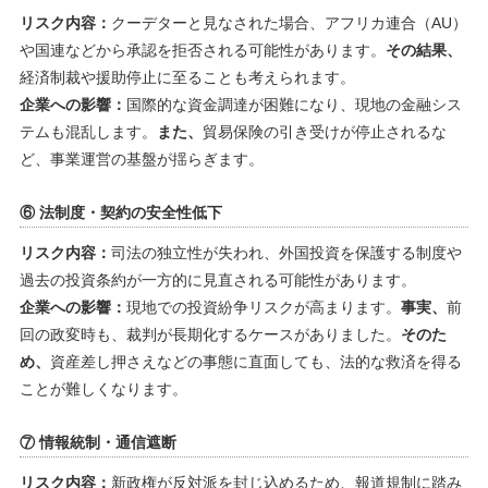
リスク内容：
クーデターと見なされた場合、アフリカ連合（AU）
や国連などから承認を拒否される可能性があります。
その結果、
経済制裁や援助停止に至ることも考えられます。
企業への影響：
国際的な資金調達が困難になり、現地の金融シス
テムも混乱します。
また、
貿易保険の引き受けが停止されるな
ど、事業運営の基盤が揺らぎます。
⑥ 法制度・契約の安全性低下
リスク内容：
司法の独立性が失われ、外国投資を保護する制度や
過去の投資条約が一方的に見直される可能性があります。
企業への影響：
現地での投資紛争リスクが高まります。
事実、
前
回の政変時も、裁判が長期化するケースがありました。
そのた
め、
資産差し押さえなどの事態に直面しても、法的な救済を得る
ことが難しくなります。
⑦ 情報統制・通信遮断
リスク内容：
新政権が反対派を封じ込めるため、報道規制に踏み