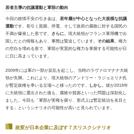
若者主導の抗議運動と軍部の動向
今回の政情不安の引き金は、
若年層が中心となった大規模な抗議
運動
です。長引く貧困、停電、そして政府の腐敗に対する国民の
不満が爆発した形です。
さらに、
現大統領がフランス軍用機で出
国したとの情報もあり、事態は緊迫しています。
その結果、
権力
の空白を埋める形で、軍部が実質的な権力を掌握する可能性が日
に日に高まっています。
2009年には軍の一部が反乱を起こし、当時のラヴァロマナナ大統
領が失脚。これにより、現大統領のアンドリー・ラジョエリナ氏
が暫定政権を率いる立場へと移ったのです。
しかし、
彼が2018年
に大統領に選出された後も、腐敗や貧困といった問題は深刻化し
ました。今回も「軍部が実権を握り、形式上は暫定統治を名目と
する」というシナリオの可能性が高いと見られています。
政変が日本企業に及ぼす７大リスクシナリオ