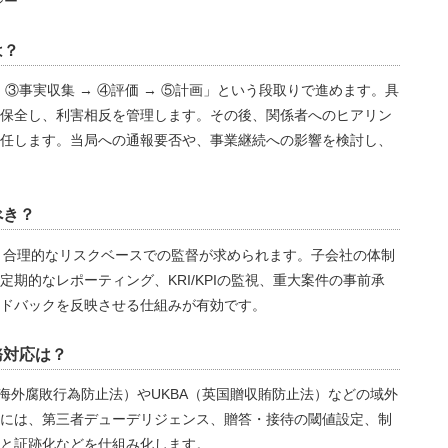
シー
は？
→ ③事実収集 → ④評価 → ⑤計画」という段取りで進めます。具
保全し、利害相反を管理します。その後、関係者へのヒアリン
任します。当局への通報要否や、事業継続への影響を検討し、
べき？
く、合理的なリスクベースでの監督が求められます。子会社の体制
期的なレポーティング、KRI/KPIの監視、重大案件の事前承
ドバックを反映させる仕組みが有効です。
務対応は？
米国海外腐敗行為防止法）やUKBA（英国贈収賄防止法）などの域外
には、第三者デューデリジェンス、贈答・接待の閾値設定、制
と証跡化などを仕組み化します。