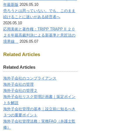
年最新版
2026.05.10
売ろうとは思っていない。でも、このまま
続けることに迷いがある経営者へ
2026.05.10
応用美術と著作権：TRIPP TRAPP II ２０
２６年最高裁判決による新基準と意匠法の
境界線
2026.05.07
Related Articles
Related Articles
海外子会社のコンプライアンス
海外子会社の管理
海外子会社の管理２
海外子会社リスク管理計画書｜策定ポイン
トを解説
海外子会社管理の基本｜設立前に知るべき
３つの重要ポイント
海外子会社管理法務：実務FAQ（弁護士監
修）