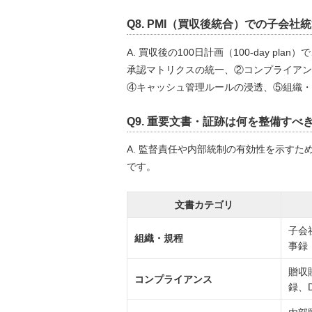
Q8. PMI（買収後統合）での子会
A. 買収後の100日計画（100-day 
承認マトリクスの統一、②コンプライアン
④キャッシュ管理ルールの浸透、⑤組織・
Q9. 重要文書・証跡は何を整備すべ
A. 監督責任や内部統制の有効性を示す
です。
文書カテゴリ
子会
組織・規程
事録
贈収
コンプライアンス
録、