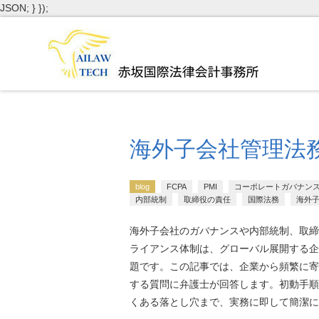
JSON; } });
海外子会社管理法
blog
FCPA
PMI
コーポレートガバナン
内部統制
取締役の責任
国際法務
海外
海外子会社のガバナンスや内部統制、取締
ライアンス体制は、グローバル展開する企
題です。この記事では、企業から頻繁に寄
する質問に弁護士が回答します。初動手順
くある落とし穴まで、実務に即して簡潔に