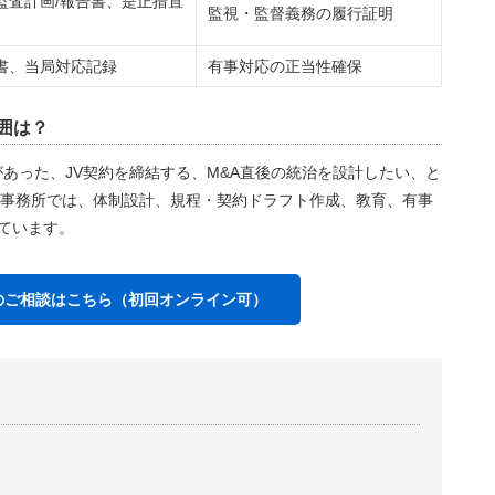
監査計画/報告書、是正措置
監視・監督義務の履行証明
書、当局対応記録
有事対応の正当性確保
範囲は？
があった、JV契約を締結する、M&A直後の統治を設計したい、と
事務所では、体制設計、規程・契約ドラフト作成、教育、有事
しています。
のご相談はこちら（初回オンライン可）