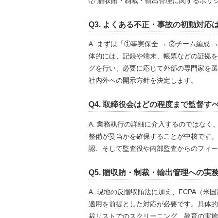
⑦ 贈収賄・制裁・輸出管理に関するポリ
Q3. よくある不正・事故の初動対応
A. まずは「①事実保全 → ②チーム編成 
体的には、記録や端末、帳票などの証拠を
グを行い、必要に応じて外部の専門家を選
社内外への開示方針を決定します。
Q4. 取締役会はどの程度まで監督す
A. 業務執行の詳細に介入するのではな
整備が妥当かを確保することが中核です。定
認、そして監査役や内部監査からのフィー
Q5. 贈収賄・制裁・輸出管理への実
A. 現地の反贈収賄法に加え、FCPA（
適用を前提とした対応が必要です。具体的
裁リストでのスクリーニング、教育の実施