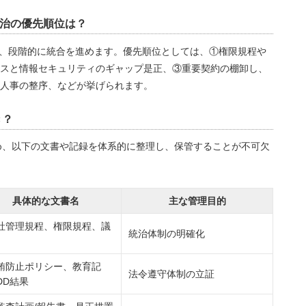
社統治の優先順位は？
plan）で、段階的に統合を進めます。優先順位としては、①権限規程や
スと情報セキュリティのギャップ是正、③重要契約の棚卸し、
人事の整序、などが挙げられます。
き？
ため、以下の文書や記録を体系的に整理し、保管することが不可欠
具体的な文書名
主な管理目的
社管理規程、権限規程、議
統治体制の明確化
賄防止ポリシー、教育記
法令遵守体制の立証
DD結果