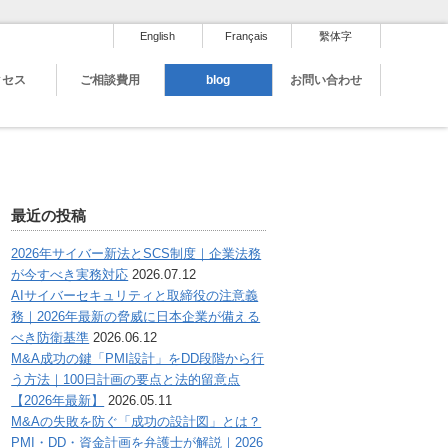
English
Français
繫体字
クセス
ご相談費用
blog
お問い合わせ
最近の投稿
2026年サイバー新法とSCS制度｜企業法務
が今すべき実務対応
2026.07.12
AIサイバーセキュリティと取締役の注意義
務｜2026年最新の脅威に日本企業が備える
べき防衛基準
2026.06.12
M&A成功の鍵「PMI設計」をDD段階から行
う方法｜100日計画の要点と法的留意点
【2026年最新】
2026.05.11
M&Aの失敗を防ぐ「成功の設計図」とは？
PMI・DD・資金計画を弁護士が解説｜2026