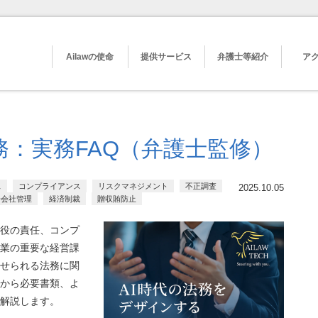
Ailawの使命
提供サービス
弁護士等紹介
ア
務：実務FAQ（弁護士監修）
ス
コンプライアンス
リスクマネジメント
不正調査
2025.10.05
子会社管理
経済制裁
贈収賄防止
役の責任、コンプ
業の重要な経営課
せられる法務に関
から必要書類、よ
解説します。